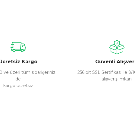
nularda yetersiz gördüğünüz noktaları öneri formunu kullanarak tarafımız
Bu ürüne ilk yorumu siz yapın!
Yorum Yaz
Ücretsiz Kargo
Güvenli Alışver
 ve üzeri tüm siparişeriniz
256 bit SSL Sertifikası ile %
de
alışveriş imkanı
kargo ücretsiz
Gönder