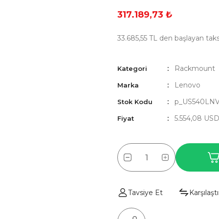
317.189,73 ₺
33.685,55 TL den başlayan taksi
Rackmount
Kategori
Lenovo
Marka
p_US540LN
Stok Kodu
5.554,08 US
Fiyat
Tavsiye Et
Karşılaştı