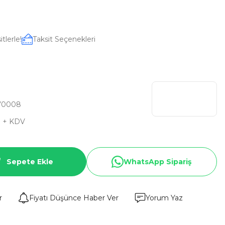
tlerle!
Taksit Seçenekleri
V0008
D + KDV
Sepete Ekle
WhatsApp Sipariş
r
Fiyatı Düşünce Haber Ver
Yorum Yaz