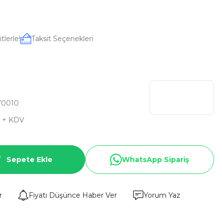
tlerle!
Taksit Seçenekleri
V0010
D + KDV
Sepete Ekle
WhatsApp Sipariş
r
Fiyatı Düşünce Haber Ver
Yorum Yaz