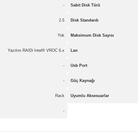
-
Sabit Disk Türü
2.5
Disk Standardı
Yok
Maksimum Disk Sayısı
Yazılım RAIDi Intel® VROC 6.x
Lan
-
Usb Port
-
Güç Kaynağı
Rack
Uyumlu Aksesuarlar
-