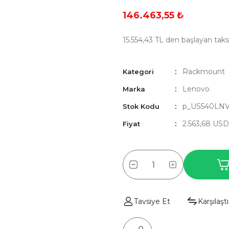
146.463,55 ₺
15.554,43 TL den başlayan taksi
Rackmount
Kategori
Lenovo
Marka
p_US540LN
Stok Kodu
2.563,68 US
Fiyat
Tavsiye Et
Karşılaştı