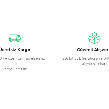
nularda yetersiz gördüğünüz noktaları öneri formunu kullanarak tarafımız
Bu ürüne ilk yorumu siz yapın!
Yorum Yaz
Ücretsiz Kargo
Güvenli Alışver
 ve üzeri tüm siparişeriniz
256 bit SSL Sertifikası ile %
de
alışveriş imkanı
kargo ücretsiz
Gönder