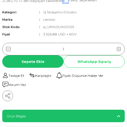
Taksit Seçenekleri
21.382,70 TL den başlayan taksitlerle!
İş İstasyonu Dizüstü
Kategori
Lenovo
Marka
p_UN140LNV0025
Stok Kodu
3.526,88 USD + KDV
Fiyat
Sepete Ekle
WhatsApp Sipariş
Tavsiye Et
Karşılaştır
Fiyatı Düşünce Haber Ver
Yorum Yaz
Ürün Bilgisi