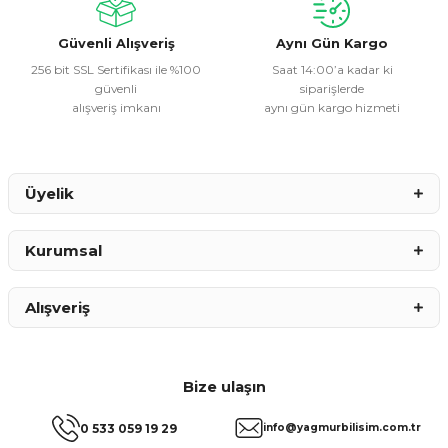
Bu ürüne benzer farklı alternatifler olmalı.
Güvenli Alışveriş
Aynı Gün Kargo
256 bit SSL Sertifikası ile %100
Saat 14:00’a kadar ki
güvenli
siparişlerde
alışveriş imkanı
aynı gün kargo hizmeti
Gönder
Üyelik
Kurumsal
Alışveriş
Bize ulaşın
0 533 059 19 29
info@yagmurbilisim.com.tr