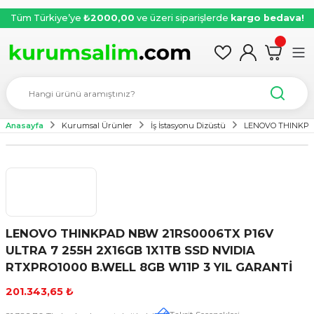
Tüm Türkiye’ye
₺2000,00
ve üzeri siparişlerde
kargo bedava!
Anasayfa
Kurumsal Ürünler
İş İstasyonu Dizüstü
LENOVO THINKPAD
LENOVO THINKPAD NBW 21RS0006TX P16V
ULTRA 7 255H 2X16GB 1X1TB SSD NVIDIA
RTXPRO1000 B.WELL 8GB W11P 3 YIL GARANTİ
201.343,65 ₺