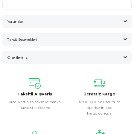
Yorumlar
Taksit Seçenekleri
Bu ürüne ilk yorumu siz yapın!
Önerileriniz
Yorum Yaz
Bu ürünün fiyat bilgisi, resim, ürün açıklamalarında ve diğer
konularda yetersiz gördüğünüz noktaları öneri formunu
kullanarak tarafımıza iletebilirsiniz.
Görüş ve önerileriniz için teşekkür ederiz.
Taksitli Alışveriş
Ücretsiz Kargo
Kredi kartınıza taksit ve banka
₺2000,00 ve üzeri tüm
havalesi ile ödeme
siparişeriniz de
Ürün resmi kalitesiz, bozuk veya görüntülenemiyor.
kargo ücretsiz
Ürün açıklamasında eksik bilgiler bulunuyor.
Ürün bilgilerinde hatalar bulunuyor.
Ürün fiyatı diğer sitelerden daha pahalı.