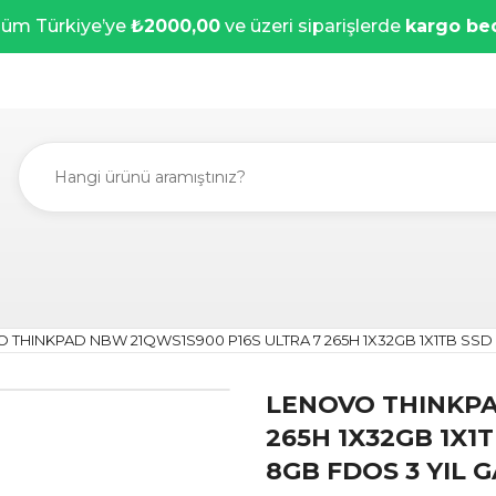
üm Türkiye’ye
₺2000,00
ve üzeri siparişlerde
kargo be
 THINKPAD NBW 21QWS1S900 P16S ULTRA 7 265H 1X32GB 1X1TB SSD
LENOVO THINKPA
265H 1X32GB 1X1
8GB FDOS 3 YIL 