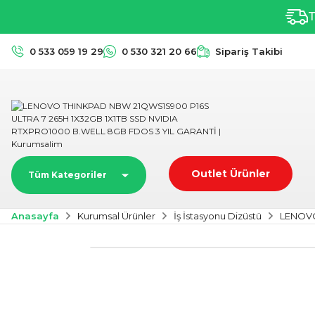
T
0 533 059 19 29
0 530 321 20 66
Sipariş Takibi
Outlet Ürünler
Tüm Kategoriler
Anasayfa
Kurumsal Ürünler
İş İstasyonu Dizüstü
LENOVO