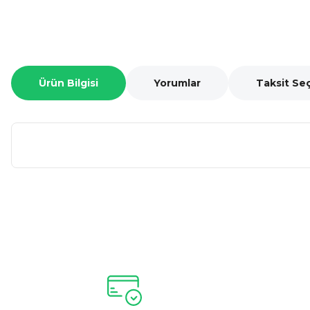
Ürün Bilgisi
Yorumlar
Taksit Se
Bu ürünün fiyat bilgisi, resim, ürün açıklamalarında ve diğer ko
Görüş ve önerileriniz için teşekkür ederiz.
Ürün resmi kalitesiz, bozuk veya görüntülenemiyor.
Ürün açıklamasında eksik bilgiler bulunuyor.
Ürün bilgilerinde hatalar bulunuyor.