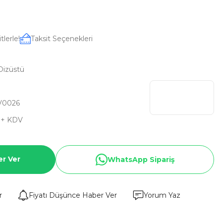
tlerle!
Taksit Seçenekleri
Dizüstü
V0026
D + KDV
er Ver
WhatsApp Sipariş
r
Fiyatı Düşünce Haber Ver
Yorum Yaz