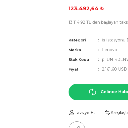
123.492,64 ₺
13.114,92 TL den başlayan taksi
İş İstasyonu 
Kategori
Lenovo
Marka
p_UN140LN
Stok Kodu
2.161,60 US
Fiyat
Gelince Hab
Tavsiye Et
Karşılaştı