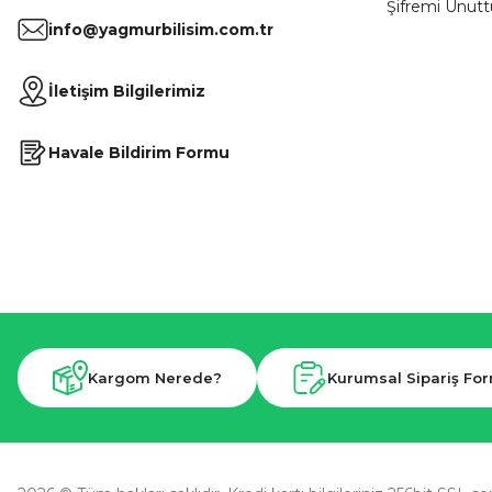
Şifremi Unut
info@yagmurbilisim.com.tr
İletişim Bilgilerimiz
Havale Bildirim Formu
Kargom Nerede?
Kurumsal Sipariş Fo