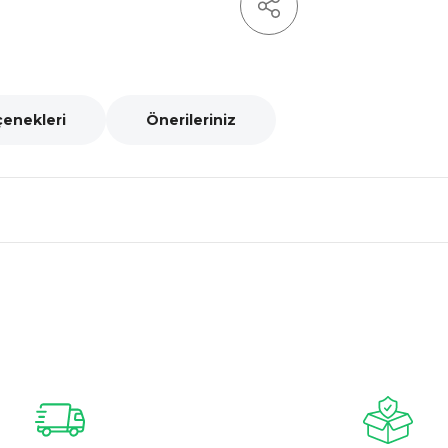
çenekleri
Önerileriniz
nularda yetersiz gördüğünüz noktaları öneri formunu kullanarak tarafımız
Bu ürüne ilk yorumu siz yapın!
Yorum Yaz