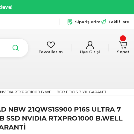
dava!
Siparişlerim
Teklif İste
Favorilerim
Üye Girişi
Sepet
 NVIDIA RTXPRO1000 B.WELL 8GB FDOS 3 YIL GARANTİ
D NBW 21QWS1S900 P16S ULTRA 7
TB SSD NVIDIA RTXPRO1000 B.WELL
GARANTİ