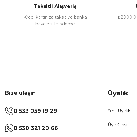
Taksitli Alışveriş
Ürün fiyatı diğer sitelerden daha pahalı.
Bu ürüne benzer farklı alternatifler olmalı.
Kredi kartınıza taksit ve banka
₺2000,00
havalesi ile ödeme
Bize ulaşın
Üyelik
0 533 059 19 29
Yeni Üyelik
Üye Girişi
0 530 321 20 66