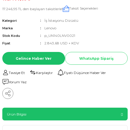
Taksit Seçenekleri
17.246,95 TL den başlayan taksitlerle!
İş İstasyonu Dizüstü
Kategori
Lenovo
Marka
p_UN140LNV0021
Stok Kodu
2.843,68 USD + KDV
Fiyat
Gelince Haber Ver
WhatsApp Sipariş
Tavsiye Et
Karşılaştır
Fiyatı Düşünce Haber Ver
Yorum Yaz
Ürün Bilgisi