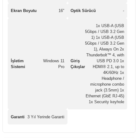
Ekran Boyutu
16"
Optik Sürücü
-
1x USB-A (USB
5Gbps / USB 3.2 Gen
1) 1x USB-A (USB
5Gbps / USB 3.2 Gen
1), Always On 2x
Thunderbolt™ 4, with
İşletim
Windows 11
Giriş
USB PD 3.0 1x
Sistemi
Pro
Çıkışlar
HDMI® 2.1, up to
4K/60Hz 1x
Headphone /
microphone combo
jack (3.5mm) 1x
Ethernet (GbE RJ-45)
1x Security keyhole
Garanti
3 Yıl Yerinde Garanti