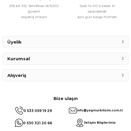
256 bit SSL Sertifikası ile %100
Saat 14:00’a kadar ki
güvenli
siparişlerde
alışveriş imkanı
aynı gün kargo hizmeti
Gönder
Üyelik
Kurumsal
Alışveriş
Bize ulaşın
0 533 059 19 29
info@yagmurbilisim.com.tr
0 530 321 20 66
İletişim Bilgilerimiz