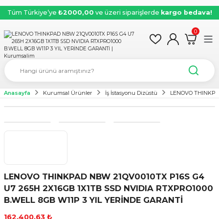
Tüm Türkiye’ye
₺2000,00
ve üzeri siparişlerde
kargo bedava!
0
Anasayfa
Kurumsal Ürünler
İş İstasyonu Dizüstü
LENOVO THINKPAD
LENOVO THINKPAD NBW 21QV0010TX P16S G4
U7 265H 2X16GB 1X1TB SSD NVIDIA RTXPRO1000
B.WELL 8GB W11P 3 YIL YERİNDE GARANTİ
162.400,63 ₺