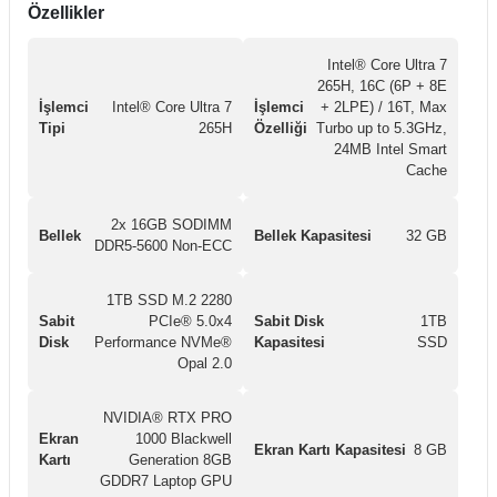
Özellikler
Intel® Core Ultra 7
265H, 16C (6P + 8E
İşlemci
Intel® Core Ultra 7
İşlemci
+ 2LPE) / 16T, Max
Tipi
265H
Özelliği
Turbo up to 5.3GHz,
24MB Intel Smart
Cache
2x 16GB SODIMM
Bellek
Bellek Kapasitesi
32 GB
DDR5-5600 Non-ECC
1TB SSD M.2 2280
Sabit
PCIe® 5.0x4
Sabit Disk
1TB
Disk
Performance NVMe®
Kapasitesi
SSD
Opal 2.0
NVIDIA® RTX PRO
Ekran
1000 Blackwell
Ekran Kartı Kapasitesi
8 GB
Kartı
Generation 8GB
GDDR7 Laptop GPU