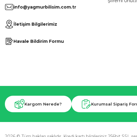
Şifremi Unut
info@yagmurbilisim.com.tr
İletişim Bilgilerimiz
Havale Bildirim Formu
Kargom Nerede?
Kurumsal Sipariş Fo
2026 © Tüm hakları saklıdır. Kredi kartı bilgileriniz 256bit SSL se