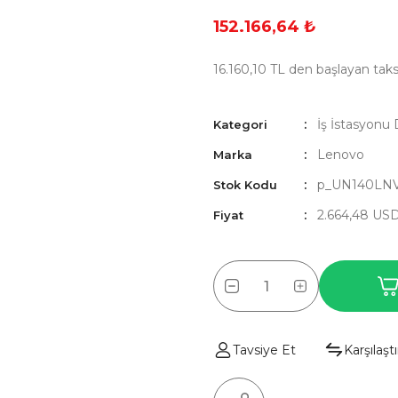
152.166,64 ₺
16.160,10 TL den başlayan taksi
İş İstasyonu 
Kategori
Lenovo
Marka
p_UN140LN
Stok Kodu
2.664,48 US
Fiyat
Tavsiye Et
Karşılaştı