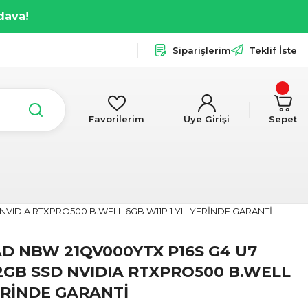
dava!
Siparişlerim
Teklif İste
Favorilerim
Üye Girişi
Sepet
NVIDIA RTXPRO500 B.WELL 6GB W11P 1 YIL YERİNDE GARANTİ
D NBW 21QV000YTX P16S G4 U7
12GB SSD NVIDIA RTXPRO500 B.WELL
YERİNDE GARANTİ