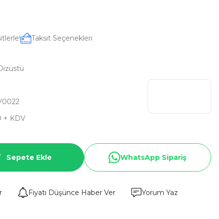
tlerle!
Taksit Seçenekleri
Dizüstü
V0022
D + KDV
Sepete Ekle
WhatsApp Sipariş
r
Fiyatı Düşünce Haber Ver
Yorum Yaz