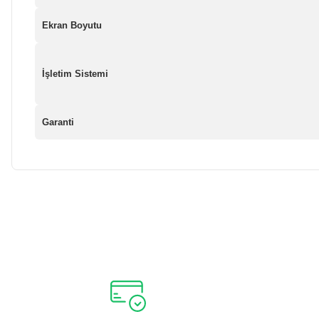
Ekran Boyutu
İşletim Sistemi
Garanti
Bu ürünün fiyat bilgisi, resim, ürün açıklamalarında ve diğer ko
Görüş ve önerileriniz için teşekkür ederiz.
Ürün resmi kalitesiz, bozuk veya görüntülenemiyor.
Ürün açıklamasında eksik bilgiler bulunuyor.
Ürün bilgilerinde hatalar bulunuyor.