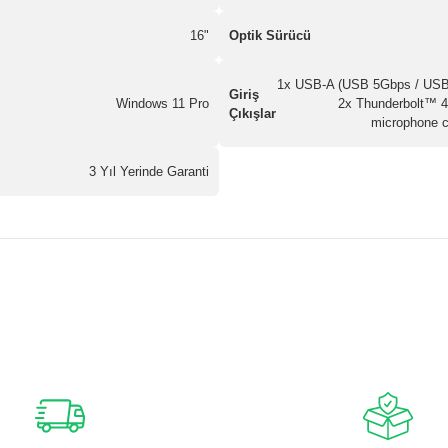
16"
Optik Sürücü
1x USB-A (USB 5Gbps / USB 
Giriş
Windows 11 Pro
2x Thunderbolt™ 4
Çıkışlar
microphone c
3 Yıl Yerinde Garanti
nularda yetersiz gördüğünüz noktaları öneri formunu kullanarak tarafımız
Bu ürüne ilk yorumu siz yapın!
Yorum Yaz