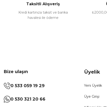
Taksitli Alışveriş
Ürün fiyatı diğer sitelerden daha pahalı.
Bu ürüne benzer farklı alternatifler olmalı.
Kredi kartınıza taksit ve banka
₺2000,00
havalesi ile ödeme
Bize ulaşın
Üyelik
0 533 059 19 29
Yeni Üyelik
Üye Girişi
0 530 321 20 66