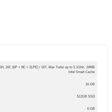
255H, 16C (6P + 8E + 2LPE) / 16T, Max Turbo up to 5.1GHz, 24MB
Intel Smart Cache
16 GB
512GB SSD
6 GB