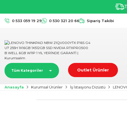
T
0 533 059 19 29
0 530 321 20 66
Sipariş Takibi
Outlet Ürünler
Tüm Kategoriler
Anasayfa
Kurumsal Ürünler
İş İstasyonu Dizüstü
LENOVO