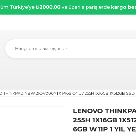
üm Türkiye’ye
₺2000,00
ve üzeri siparişlerde
kargo be
 THINKPAD NBW 21QV000YTX P16S G4 U7 255H 1X16GB 1X512GB SSD 
LENOVO THINKPA
255H 1X16GB 1X5
6GB W11P 1 YIL 