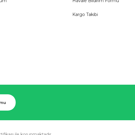
tum
Havale Bildirim Formu
Kargo Takibi
rmu
rtifikası ile korunmaktadır.