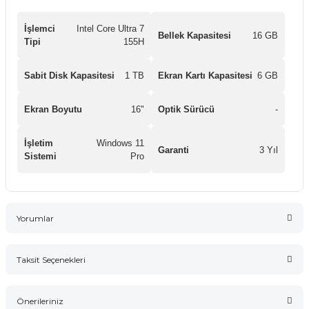
İşlemci
Intel Core Ultra 7
Bellek Kapasitesi
16 GB
Tipi
155H
Sabit Disk Kapasitesi
1 TB
Ekran Kartı Kapasitesi
6 GB
Ekran Boyutu
16"
Optik Sürücü
-
İşletim
Windows 11
Garanti
3 Yıl
Sistemi
Pro
Yorumlar
Taksit Seçenekleri
Bu ürüne ilk yorumu siz yapın!
Önerileriniz