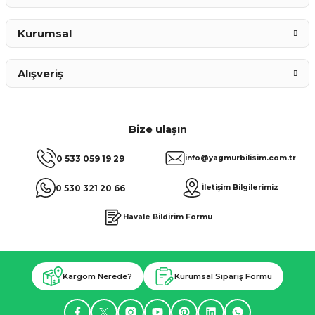
Kurumsal
Alışveriş
Bize ulaşın
0 533 059 19 29
info@yagmurbilisim.com.tr
0 530 321 20 66
İletişim Bilgilerimiz
Havale Bildirim Formu
Kargom Nerede?
Kurumsal Sipariş Formu