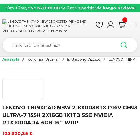
Tüm Türkiye’ye
₺2000,00
ve üzeri siparişlerde
kargo bedava!
Anasayfa
Kurumsal Ürünler
İş İstasyonu Dizüstü
LENOVO THINKPAD
LENOVO THINKPAD NBW 21KX003BTX P16V GEN3
ULTRA-7 155H 2X16GB 1X1TB SSD NVIDIA
RTX1000ADA 6GB 16'' W11P
125.320,28 ₺