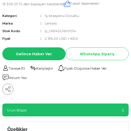
Taksit Seçenekleri
13.309,01 TL den başlayan taksitlerle!
İş İstasyonu Dizüstü
Kategori
Lenovo
Marka
p_UN140LNV0014
Stok Kodu
2.195,20 USD + KDV
Fiyat
Gelince Haber Ver
WhatsApp Sipariş
Tavsiye Et
Karşılaştır
Fiyatı Düşünce Haber Ver
Yorum Yaz
Ürün Bilgisi
Özellikler