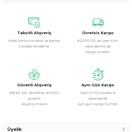
Yorum Yaz
Bu ürünün fiyat bilgisi, resim, ürün açıklamalarında ve diğer
konularda yetersiz gördüğünüz noktaları öneri formunu
kullanarak tarafımıza iletebilirsiniz.
Görüş ve önerileriniz için teşekkür ederiz.
Taksitli Alışveriş
Ücretsiz Kargo
Kredi kartınıza taksit ve banka
₺2000,00 ve üzeri tüm
havalesi ile ödeme
siparişeriniz de
Ürün resmi kalitesiz, bozuk veya görüntülenemiyor.
kargo ücretsiz
Ürün açıklamasında eksik bilgiler bulunuyor.
Ürün bilgilerinde hatalar bulunuyor.
Ürün fiyatı diğer sitelerden daha pahalı.
Bu ürüne benzer farklı alternatifler olmalı.
Güvenli Alışveriş
Aynı Gün Kargo
256 bit SSL Sertifikası ile %100
Saat 14:00’a kadar ki
güvenli
siparişlerde
alışveriş imkanı
aynı gün kargo hizmeti
Gönder
Üyelik