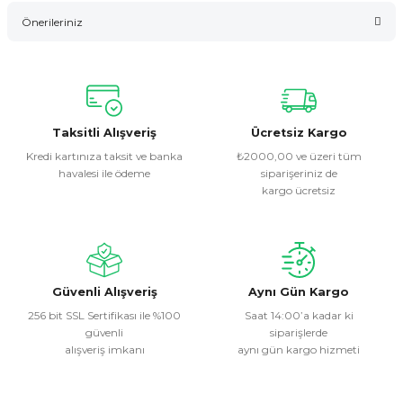
Bu ürüne ilk yorumu siz yapın!
Önerileriniz
Yorum Yaz
Bu ürünün fiyat bilgisi, resim, ürün açıklamalarında ve diğer
konularda yetersiz gördüğünüz noktaları öneri formunu
kullanarak tarafımıza iletebilirsiniz.
Görüş ve önerileriniz için teşekkür ederiz.
Taksitli Alışveriş
Ücretsiz Kargo
Kredi kartınıza taksit ve banka
₺2000,00 ve üzeri tüm
havalesi ile ödeme
siparişeriniz de
Ürün resmi kalitesiz, bozuk veya görüntülenemiyor.
kargo ücretsiz
Ürün açıklamasında eksik bilgiler bulunuyor.
Ürün bilgilerinde hatalar bulunuyor.
Ürün fiyatı diğer sitelerden daha pahalı.
Bu ürüne benzer farklı alternatifler olmalı.
Güvenli Alışveriş
Aynı Gün Kargo
256 bit SSL Sertifikası ile %100
Saat 14:00’a kadar ki
güvenli
siparişlerde
alışveriş imkanı
aynı gün kargo hizmeti
Gönder