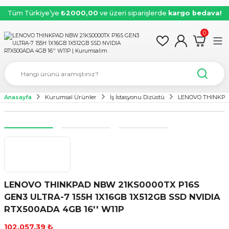
Tüm Türkiye’ye
₺2000,00
ve üzeri siparişlerde
kargo bedava!
0
Anasayfa
Kurumsal Ürünler
İş İstasyonu Dizüstü
LENOVO THINKPAD
LENOVO THINKPAD NBW 21KS0000TX P16S
GEN3 ULTRA-7 155H 1X16GB 1X512GB SSD NVIDIA
RTX500ADA 4GB 16'' W11P
102.057,39 ₺