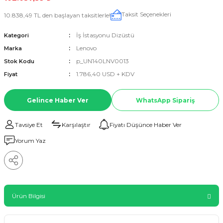
Taksit Seçenekleri
10.838,49 TL den başlayan taksitlerle!
İş İstasyonu Dizüstü
Kategori
Lenovo
Marka
p_UN140LNV0013
Stok Kodu
1.786,40 USD + KDV
Fiyat
Gelince Haber Ver
WhatsApp Sipariş
Tavsiye Et
Karşılaştır
Fiyatı Düşünce Haber Ver
Yorum Yaz
Ürün Bilgisi