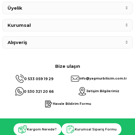
Üyelik
Kurumsal
Alışveriş
Bize ulaşın
0 533 059 19 29
info@yagmurbilisim.com.tr
0 530 321 20 66
İletişim Bilgilerimiz
Havale Bildirim Formu
Kargom Nerede?
Kurumsal Sipariş Formu