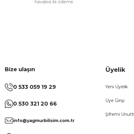
havalesi ile ödeme
Bize ulaşın
Üyelik
0 533 059 19 29
Yeni Üyelik
Üye Girişi
0 530 321 20 66
Şifremi Unut
info@yagmurbilisim.com.tr