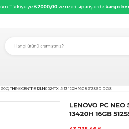
üm Türkiye’ye
₺2000,00
ve üzeri siparişlerde
kargo be
50Q THINKCENTRE 12LN0024TX I5-13420H 16GB 512SSD DOS
LENOVO PC NEO 5
13420H 16GB 512