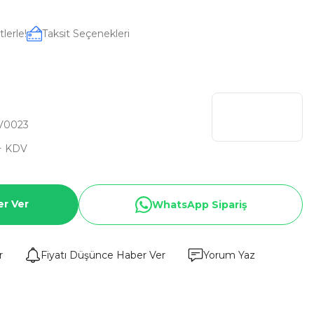
lerle!
Taksit Seçenekleri
V0023
+ KDV
er Ver
WhatsApp Sipariş
r
Fiyatı Düşünce Haber Ver
Yorum Yaz