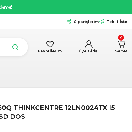
dava!
Siparişlerim
Teklif İste
0
Favorilerim
Üye Girişi
Sepet
0Q THINKCENTRE 12LN0024TX I5-
SSD DOS