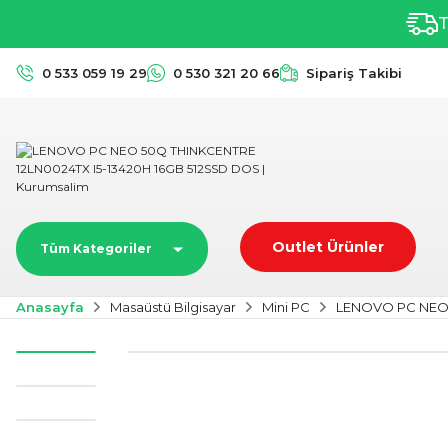
T
0 533 059 19 29
0 530 321 20 66
Sipariş Takibi
Outlet Ürünler
Tüm Kategoriler
Anasayfa
Masaüstü Bilgisayar
Mini PC
LENOVO PC NEO 