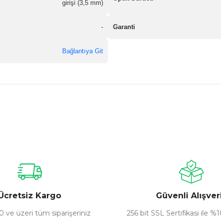
girişi (3,5 mm)
-
Garanti
Bağlantıya Git
nularda yetersiz gördüğünüz noktaları öneri formunu kullanarak tarafımız
Bu ürüne ilk yorumu siz yapın!
Yorum Yaz
Ücretsiz Kargo
Güvenli Alışver
 ve üzeri tüm siparişeriniz
256 bit SSL Sertifikası ile %