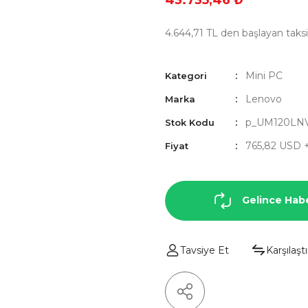
43.735,46 ₺
4.644,71 TL den başlayan taksit
Mini PC
Kategori
Lenovo
Marka
p_UM120LN
Stok Kodu
765,82 USD 
Fiyat
Gelince Hab
Tavsiye Et
Karşılaştı