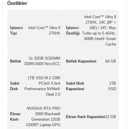
Özellikler
Intel Core™ Ultra 9
275HX, 24C (8P +
İşlemci
Intel Core™ Ultra 9
İşlemci
16E) / 24T, Max
Tipi
275HX
Özelliği
Turbo up to 5.4GHz,
36MB Intel® Smart
Cache
2x 32GB SODIMM
Bellek
Bellek Kapasitesi
64 GB
DDR5-5600 Non-ECC
1TB SSD M.2 2280
Sabit
PCIe® 5.0x4
Sabit Disk
1TB
Disk
Performance NVMe®
Kapasitesi
SSD
Opal 2.0
NVIDIA® RTX PRO
Ekran
3000 Blackwell
Ekran Kartı Kapasitesi
12 GB
Kartı
Generation 12GB
GDDR7 Laptop GPU