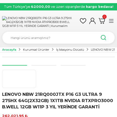
Tüm Türkiye’ye
₺2000,00
ve üzeri siparişlerde
kargo bedava!
0
Anasayfa
Kurumsal Ürünler
İş İstasyonu Dizüstü
LENOVO NBW 21RQ
LENOVO NBW 21RQ000JTX P16 G3 ULTRA 9
275HX 64G(2X32GB) 1X1TB NVIDIA RTXPRO3000
B.WELL 12GB W11P 3 YIL YERİNDE GARANTİ
262.021,95 ₺