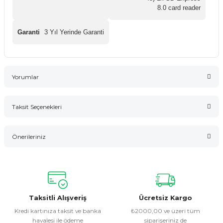
8.0 card reader
Garanti
3 Yıl Yerinde Garanti
Yorumlar
Taksit Seçenekleri
Bu ürüne ilk yorumu siz yapın!
Önerileriniz
Yorum Yaz
Bu ürünün fiyat bilgisi, resim, ürün açıklamalarında ve diğer
konularda yetersiz gördüğünüz noktaları öneri formunu
kullanarak tarafımıza iletebilirsiniz.
Görüş ve önerileriniz için teşekkür ederiz.
Taksitli Alışveriş
Ücretsiz Kargo
Kredi kartınıza taksit ve banka
₺2000,00 ve üzeri tüm
havalesi ile ödeme
siparişeriniz de
Ürün resmi kalitesiz, bozuk veya görüntülenemiyor.