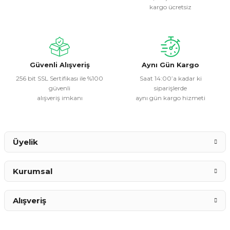
kargo ücretsiz
Ürün açıklamasında eksik bilgiler bulunuyor.
Ürün bilgilerinde hatalar bulunuyor.
Ürün fiyatı diğer sitelerden daha pahalı.
Bu ürüne benzer farklı alternatifler olmalı.
Güvenli Alışveriş
Aynı Gün Kargo
256 bit SSL Sertifikası ile %100
Saat 14:00’a kadar ki
güvenli
siparişlerde
alışveriş imkanı
aynı gün kargo hizmeti
Gönder
Üyelik
Kurumsal
Alışveriş