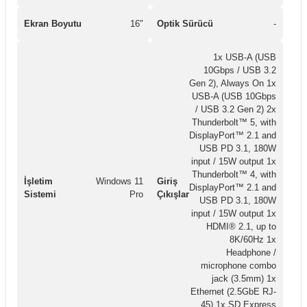
Ekran Boyutu
16"
Optik Sürücü
-
1x USB-A (USB
10Gbps / USB 3.2
Gen 2), Always On 1x
USB-A (USB 10Gbps
/ USB 3.2 Gen 2) 2x
Thunderbolt™ 5, with
DisplayPort™ 2.1 and
USB PD 3.1, 180W
input / 15W output 1x
Thunderbolt™ 4, with
İşletim
Windows 11
Giriş
DisplayPort™ 2.1 and
Sistemi
Pro
Çıkışlar
USB PD 3.1, 180W
input / 15W output 1x
HDMI® 2.1, up to
8K/60Hz 1x
Headphone /
microphone combo
jack (3.5mm) 1x
Ethernet (2.5GbE RJ-
45) 1x SD Express