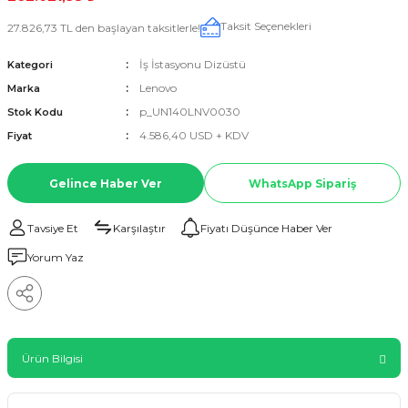
Taksit Seçenekleri
27.826,73 TL den başlayan taksitlerle!
İş İstasyonu Dizüstü
Kategori
Lenovo
Marka
p_UN140LNV0030
Stok Kodu
4.586,40 USD + KDV
Fiyat
Gelince Haber Ver
WhatsApp Sipariş
Tavsiye Et
Karşılaştır
Fiyatı Düşünce Haber Ver
Yorum Yaz
Ürün Bilgisi