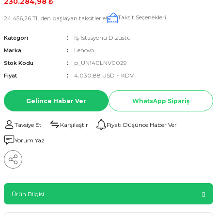
230.284,98 ₺
Taksit Seçenekleri
24.456,26 TL den başlayan taksitlerle!
İş İstasyonu Dizüstü
Kategori
Lenovo
Marka
p_UN140LNV0029
Stok Kodu
4.030,88 USD + KDV
Fiyat
Gelince Haber Ver
WhatsApp Sipariş
Tavsiye Et
Karşılaştır
Fiyatı Düşünce Haber Ver
Yorum Yaz
Ürün Bilgisi