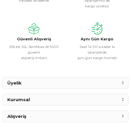
havalesi ile ödeme
siparişeriniz de
Ürün resmi kalitesiz, bozuk veya görüntülenemiyor.
kargo ücretsiz
Ürün açıklamasında eksik bilgiler bulunuyor.
Ürün bilgilerinde hatalar bulunuyor.
Ürün fiyatı diğer sitelerden daha pahalı.
Bu ürüne benzer farklı alternatifler olmalı.
Güvenli Alışveriş
Aynı Gün Kargo
256 bit SSL Sertifikası ile %100
Saat 14:00’a kadar ki
güvenli
siparişlerde
alışveriş imkanı
aynı gün kargo hizmeti
Gönder
Üyelik
Kurumsal
Alışveriş