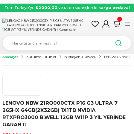
Tüm Türkiye’ye
₺2000,00
ve üzeri siparişlerde
kargo bedava!
Anasayfa
Kurumsal Ürünler
İş İstasyonu Dizüstü
LENOVO NBW 21RQ
LENOVO NBW 21RQ000CTX P16 G3 ULTRA 7
265HX 64GB(2X32GB) 1X1TB NVIDIA
RTXPRO3000 B.WELL 12GB W11P 3 YIL YERİNDE
GARANTİ