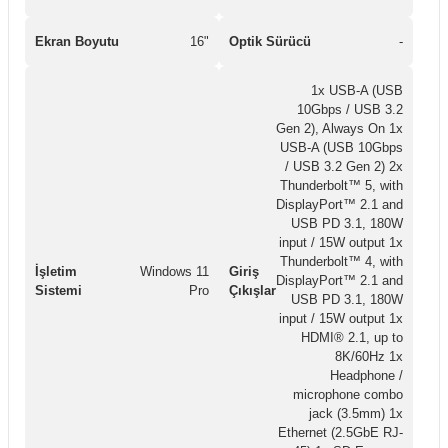
Ekran Boyutu
16"
Optik Sürücü
-
1x USB-A (USB
10Gbps / USB 3.2
Gen 2), Always On 1x
USB-A (USB 10Gbps
/ USB 3.2 Gen 2) 2x
Thunderbolt™ 5, with
DisplayPort™ 2.1 and
USB PD 3.1, 180W
input / 15W output 1x
Thunderbolt™ 4, with
İşletim
Windows 11
Giriş
DisplayPort™ 2.1 and
Sistemi
Pro
Çıkışlar
USB PD 3.1, 180W
input / 15W output 1x
HDMI® 2.1, up to
8K/60Hz 1x
Headphone /
microphone combo
jack (3.5mm) 1x
Ethernet (2.5GbE RJ-