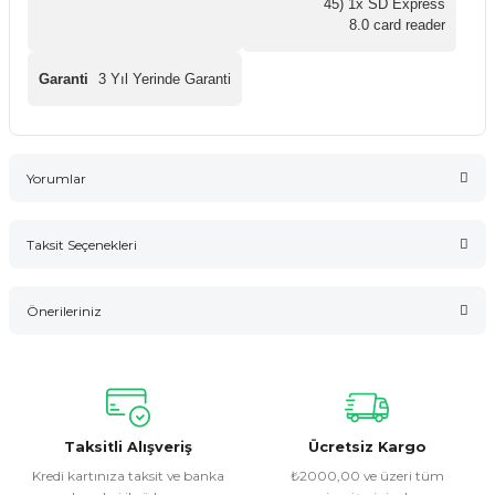
45) 1x SD Express
8.0 card reader
Garanti
3 Yıl Yerinde Garanti
Yorumlar
Taksit Seçenekleri
Bu ürüne ilk yorumu siz yapın!
Önerileriniz
Yorum Yaz
Bu ürünün fiyat bilgisi, resim, ürün açıklamalarında ve diğer
konularda yetersiz gördüğünüz noktaları öneri formunu
kullanarak tarafımıza iletebilirsiniz.
Görüş ve önerileriniz için teşekkür ederiz.
Taksitli Alışveriş
Ücretsiz Kargo
Kredi kartınıza taksit ve banka
₺2000,00 ve üzeri tüm