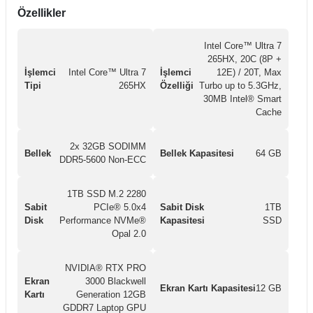
Özellikler
Intel Core™ Ultra 7
265HX, 20C (8P +
İşlemci
Intel Core™ Ultra 7
İşlemci
12E) / 20T, Max
Tipi
265HX
Özelliği
Turbo up to 5.3GHz,
30MB Intel® Smart
Cache
2x 32GB SODIMM
Bellek
Bellek Kapasitesi
64 GB
DDR5-5600 Non-ECC
1TB SSD M.2 2280
Sabit
PCIe® 5.0x4
Sabit Disk
1TB
Disk
Performance NVMe®
Kapasitesi
SSD
Opal 2.0
NVIDIA® RTX PRO
Ekran
3000 Blackwell
Ekran Kartı Kapasitesi
12 GB
Kartı
Generation 12GB
GDDR7 Laptop GPU