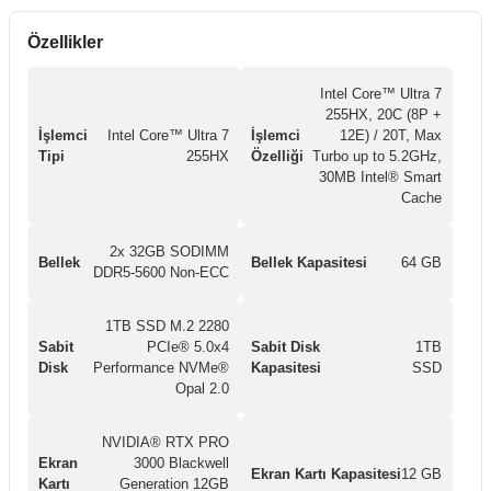
Özellikler
Intel Core™ Ultra 7
255HX, 20C (8P +
İşlemci
Intel Core™ Ultra 7
İşlemci
12E) / 20T, Max
Tipi
255HX
Özelliği
Turbo up to 5.2GHz,
30MB Intel® Smart
Cache
2x 32GB SODIMM
Bellek
Bellek Kapasitesi
64 GB
DDR5-5600 Non-ECC
1TB SSD M.2 2280
Sabit
PCIe® 5.0x4
Sabit Disk
1TB
Disk
Performance NVMe®
Kapasitesi
SSD
Opal 2.0
NVIDIA® RTX PRO
Ekran
3000 Blackwell
Ekran Kartı Kapasitesi
12 GB
Kartı
Generation 12GB