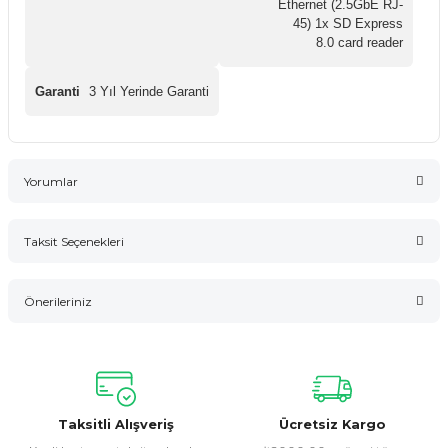
Ethernet (2.5GbE RJ-
45) 1x SD Express
8.0 card reader
Garanti
3 Yıl Yerinde Garanti
Yorumlar
Taksit Seçenekleri
Bu ürüne ilk yorumu siz yapın!
Önerileriniz
Yorum Yaz
Bu ürünün fiyat bilgisi, resim, ürün açıklamalarında ve diğer
konularda yetersiz gördüğünüz noktaları öneri formunu
kullanarak tarafımıza iletebilirsiniz.
Görüş ve önerileriniz için teşekkür ederiz.
Taksitli Alışveriş
Ücretsiz Kargo