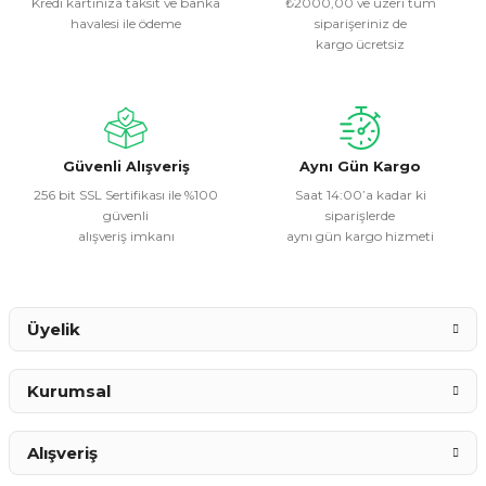
Kredi kartınıza taksit ve banka
₺2000,00 ve üzeri tüm
havalesi ile ödeme
siparişeriniz de
Ürün resmi kalitesiz, bozuk veya görüntülenemiyor.
kargo ücretsiz
Ürün açıklamasında eksik bilgiler bulunuyor.
Ürün bilgilerinde hatalar bulunuyor.
Ürün fiyatı diğer sitelerden daha pahalı.
Bu ürüne benzer farklı alternatifler olmalı.
Güvenli Alışveriş
Aynı Gün Kargo
256 bit SSL Sertifikası ile %100
Saat 14:00’a kadar ki
güvenli
siparişlerde
alışveriş imkanı
aynı gün kargo hizmeti
Gönder
Üyelik
Kurumsal
Alışveriş