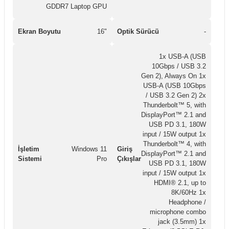
GDDR7 Laptop GPU
Ekran Boyutu
16"
Optik Sürücü
-
1x USB-A (USB
10Gbps / USB 3.2
Gen 2), Always On 1x
USB-A (USB 10Gbps
/ USB 3.2 Gen 2) 2x
Thunderbolt™ 5, with
DisplayPort™ 2.1 and
USB PD 3.1, 180W
input / 15W output 1x
Thunderbolt™ 4, with
İşletim
Windows 11
Giriş
DisplayPort™ 2.1 and
Sistemi
Pro
Çıkışlar
USB PD 3.1, 180W
input / 15W output 1x
HDMI® 2.1, up to
8K/60Hz 1x
Headphone /
microphone combo
jack (3.5mm) 1x