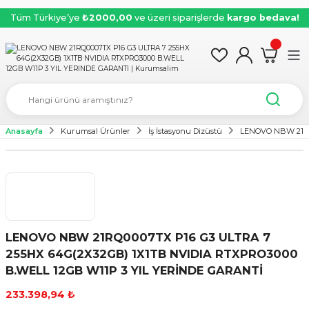
Tüm Türkiye’ye
₺2000,00
ve üzeri siparişlerde
kargo bedava!
Anasayfa
Kurumsal Ürünler
İş İstasyonu Dizüstü
LENOVO NBW 21RQ
LENOVO NBW 21RQ0007TX P16 G3 ULTRA 7
255HX 64G(2X32GB) 1X1TB NVIDIA RTXPRO3000
B.WELL 12GB W11P 3 YIL YERİNDE GARANTİ
233.398,94 ₺