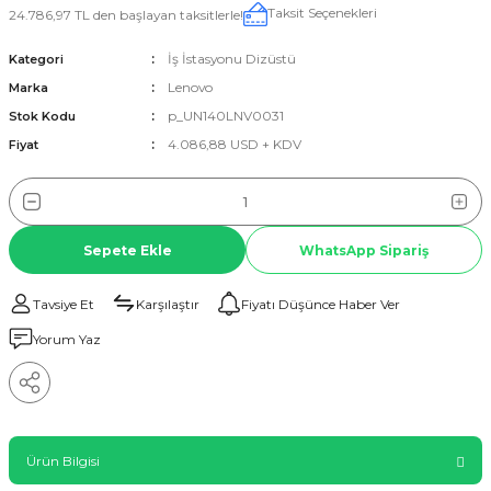
Taksit Seçenekleri
24.786,97 TL den başlayan taksitlerle!
İş İstasyonu Dizüstü
Kategori
Lenovo
Marka
p_UN140LNV0031
Stok Kodu
4.086,88 USD + KDV
Fiyat
Sepete Ekle
WhatsApp Sipariş
Tavsiye Et
Karşılaştır
Fiyatı Düşünce Haber Ver
Yorum Yaz
Ürün Bilgisi