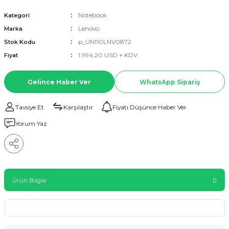
Notebook
Kategori
Lenovo
Marka
p_UN110LNV0872
Stok Kodu
1.994,20 USD + KDV
Fiyat
Gelince Haber Ver
WhatsApp Sipariş
Tavsiye Et
Karşılaştır
Fiyatı Düşünce Haber Ver
Yorum Yaz
Ürün Bilgisi