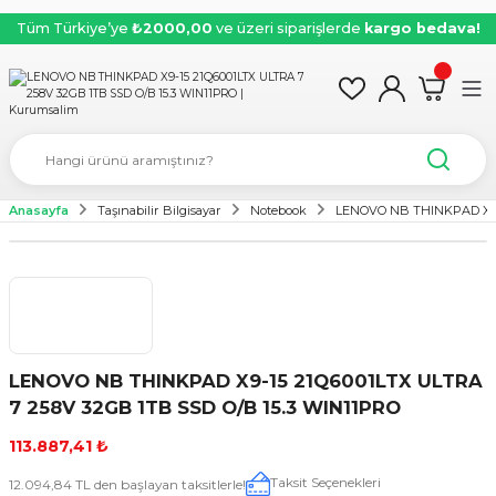
Tüm Türkiye’ye
₺2000,00
ve üzeri siparişlerde
kargo bedava!
Anasayfa
Taşınabilir Bilgisayar
Notebook
LENOVO NB THINKPAD X9-1
LENOVO NB THINKPAD X9-15 21Q6001LTX ULTRA
7 258V 32GB 1TB SSD O/B 15.3 WIN11PRO
113.887,41 ₺
Taksit Seçenekleri
12.094,84 TL den başlayan taksitlerle!