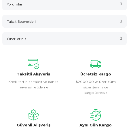
Yorumlar
Taksit Seçenekleri
Bu ürüne ilk yorumu siz yapın!
Önerileriniz
Yorum Yaz
Bu ürünün fiyat bilgisi, resim, ürün açıklamalarında ve diğer
konularda yetersiz gördüğünüz noktaları öneri formunu
kullanarak tarafımıza iletebilirsiniz.
Görüş ve önerileriniz için teşekkür ederiz.
Taksitli Alışveriş
Ücretsiz Kargo
Kredi kartınıza taksit ve banka
₺2000,00 ve üzeri tüm
havalesi ile ödeme
siparişeriniz de
Ürün resmi kalitesiz, bozuk veya görüntülenemiyor.
kargo ücretsiz
Ürün açıklamasında eksik bilgiler bulunuyor.
Ürün bilgilerinde hatalar bulunuyor.
Ürün fiyatı diğer sitelerden daha pahalı.
Bu ürüne benzer farklı alternatifler olmalı.
Güvenli Alışveriş
Aynı Gün Kargo