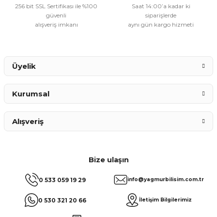
256 bit SSL Sertifikası ile %100
Saat 14:00’a kadar ki
güvenli
siparişlerde
alışveriş imkanı
aynı gün kargo hizmeti
Gönder
Üyelik
Kurumsal
Alışveriş
Bize ulaşın
0 533 059 19 29
info@yagmurbilisim.com.tr
0 530 321 20 66
İletişim Bilgilerimiz