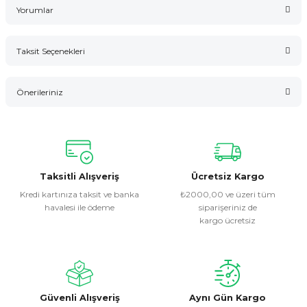
Yorumlar
Taksit Seçenekleri
Bu ürüne ilk yorumu siz yapın!
Önerileriniz
Yorum Yaz
Bu ürünün fiyat bilgisi, resim, ürün açıklamalarında ve diğer
konularda yetersiz gördüğünüz noktaları öneri formunu
kullanarak tarafımıza iletebilirsiniz.
Görüş ve önerileriniz için teşekkür ederiz.
Taksitli Alışveriş
Ücretsiz Kargo
Kredi kartınıza taksit ve banka
₺2000,00 ve üzeri tüm
havalesi ile ödeme
siparişeriniz de
Ürün resmi kalitesiz, bozuk veya görüntülenemiyor.
kargo ücretsiz
Ürün açıklamasında eksik bilgiler bulunuyor.
Ürün bilgilerinde hatalar bulunuyor.
Ürün fiyatı diğer sitelerden daha pahalı.
Bu ürüne benzer farklı alternatifler olmalı.
Güvenli Alışveriş
Aynı Gün Kargo