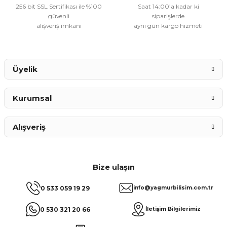
256 bit SSL Sertifikası ile %100
Saat 14:00’a kadar ki
güvenli
siparişlerde
alışveriş imkanı
aynı gün kargo hizmeti
Gönder
Üyelik
Kurumsal
Alışveriş
Bize ulaşın
0 533 059 19 29
info@yagmurbilisim.com.tr
0 530 321 20 66
İletişim Bilgilerimiz