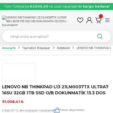
Tüm Türkiye’ye
₺2000,00
ve üzeri siparişlerde
kargo bedava!
Anasayfa
Taşınabilir Bilgisayar
Notebook
LENOVO NB THINKPAD L13
LENOVO NB THINKPAD L13 21LM0037TX ULTRA7
165U 32GB 1TB SSD O/B DOKUNMATİK 13.3 DOS
91.008,41 ₺
Taksit Seçenekleri
9.665,09 TL den başlayan taksitlerle!