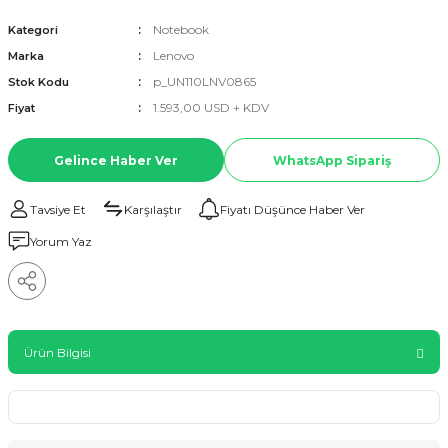
Notebook
Kategori
Lenovo
Marka
p_UN110LNV0865
Stok Kodu
1.593,00 USD + KDV
Fiyat
Gelince Haber Ver
WhatsApp Sipariş
Tavsiye Et
Karşılaştır
Fiyatı Düşünce Haber Ver
Yorum Yaz
Ürün Bilgisi