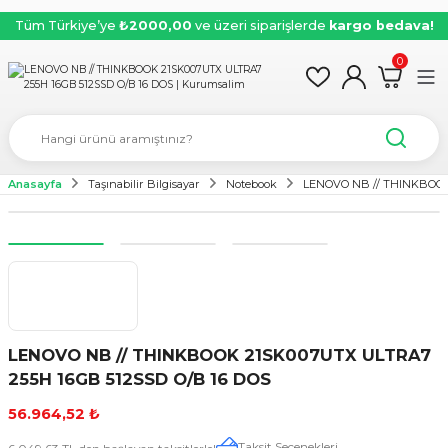
Tüm Türkiye’ye
₺2000,00
ve üzeri siparişlerde
kargo bedava!
0
Anasayfa
Taşınabilir Bilgisayar
Notebook
LENOVO NB // THINKBOOK 
LENOVO NB // THINKBOOK 21SK007UTX ULTRA7
255H 16GB 512SSD O/B 16 DOS
56.964,52 ₺
Taksit Seçenekleri