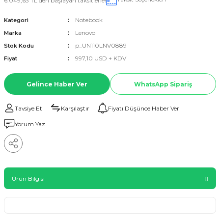
6.049,63 TL den başlayan taksitlerle!
Notebook
Kategori
Lenovo
Marka
p_UN110LNV0889
Stok Kodu
997,10 USD + KDV
Fiyat
Gelince Haber Ver
WhatsApp Sipariş
Tavsiye Et
Karşılaştır
Fiyatı Düşünce Haber Ver
Yorum Yaz
Ürün Bilgisi