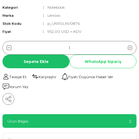
Notebook
Kategori
Lenovo
Marka
p_UN110LNV0876
Stok Kodu
952,00 USD + KDV
Fiyat
Sepete Ekle
WhatsApp Sipariş
Tavsiye Et
Karşılaştır
Fiyatı Düşünce Haber Ver
Yorum Yaz
Ürün Bilgisi