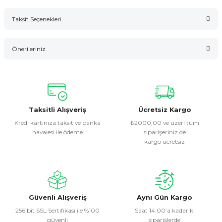
Taksit Seçenekleri
Bu ürüne ilk yorumu siz yapın!
Önerileriniz
Yorum Yaz
Bu ürünün fiyat bilgisi, resim, ürün açıklamalarında ve diğer
konularda yetersiz gördüğünüz noktaları öneri formunu
kullanarak tarafımıza iletebilirsiniz.
Görüş ve önerileriniz için teşekkür ederiz.
Taksitli Alışveriş
Ücretsiz Kargo
Kredi kartınıza taksit ve banka
₺2000,00 ve üzeri tüm
havalesi ile ödeme
siparişeriniz de
Ürün resmi kalitesiz, bozuk veya görüntülenemiyor.
kargo ücretsiz
Ürün açıklamasında eksik bilgiler bulunuyor.
Ürün bilgilerinde hatalar bulunuyor.
Ürün fiyatı diğer sitelerden daha pahalı.
Bu ürüne benzer farklı alternatifler olmalı.
Güvenli Alışveriş
Aynı Gün Kargo
256 bit SSL Sertifikası ile %100
Saat 14:00’a kadar ki
güvenli
siparişlerde