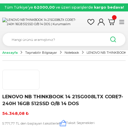
Tüm Türkiye’ye
₺2000,00
ve üzeri siparişlerde
kargo bedava!
Anasayfa
Taşınabilir Bilgisayar
Notebook
LENOVO NB THINKBOOK 14
LENOVO NB THINKBOOK 14 21SG008LTX CORE7-
240H 16GB 512SSD O/B 14 DOS
54.348,08 ₺
Taksit Seçenekleri
5.771,77 TL den başlayan taksitlerle!