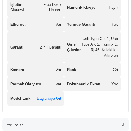
İşletim
Free Dos /
Numerik Klavye
Hayır
Sistemi
Ubuntu
Ethernet
Var
Yerinde Garanti
Yok
Usb Type C x 1, Usb
Giriş
Type A x 2, Hdmi x 1,
Garanti
2 Yıl Garanti
Çıkışlar
Rj-45, Kulaklık -
Mikrofon
Kamera
Var
Renk
Gri
Parmak Okuyucu
Var
Dokunmatik Ekran
Yok
Model Link
Bağlantıya Git
Yorumlar