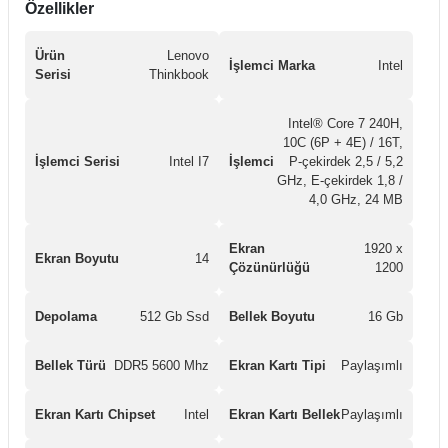
Özellikler
Ürün
Lenovo
İşlemci Marka
Intel
Serisi
Thinkbook
Intel® Core 7 240H,
10C (6P + 4E) / 16T,
İşlemci Serisi
Intel I7
İşlemci
P-çekirdek 2,5 / 5,2
GHz, E-çekirdek 1,8 /
4,0 GHz, 24 MB
Ekran
1920 x
Ekran Boyutu
14
Çözünürlüğü
1200
Depolama
512 Gb Ssd
Bellek Boyutu
16 Gb
Bellek Türü
DDR5 5600 Mhz
Ekran Kartı Tipi
Paylaşımlı
Ekran Kartı Chipset
Intel
Ekran Kartı Bellek
Paylaşımlı