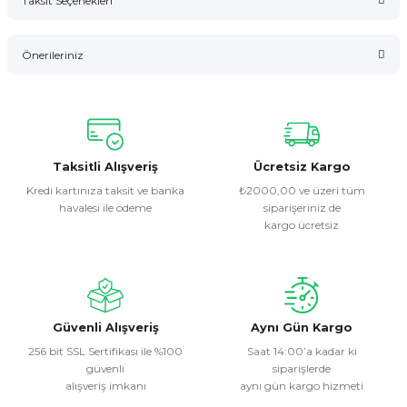
Taksit Seçenekleri
Bu ürüne ilk yorumu siz yapın!
Önerileriniz
Yorum Yaz
Bu ürünün fiyat bilgisi, resim, ürün açıklamalarında ve diğer
konularda yetersiz gördüğünüz noktaları öneri formunu
kullanarak tarafımıza iletebilirsiniz.
Görüş ve önerileriniz için teşekkür ederiz.
Taksitli Alışveriş
Ücretsiz Kargo
Kredi kartınıza taksit ve banka
₺2000,00 ve üzeri tüm
havalesi ile ödeme
siparişeriniz de
Ürün resmi kalitesiz, bozuk veya görüntülenemiyor.
kargo ücretsiz
Ürün açıklamasında eksik bilgiler bulunuyor.
Ürün bilgilerinde hatalar bulunuyor.
Ürün fiyatı diğer sitelerden daha pahalı.
Bu ürüne benzer farklı alternatifler olmalı.
Güvenli Alışveriş
Aynı Gün Kargo
256 bit SSL Sertifikası ile %100
Saat 14:00’a kadar ki
güvenli
siparişlerde
alışveriş imkanı
aynı gün kargo hizmeti