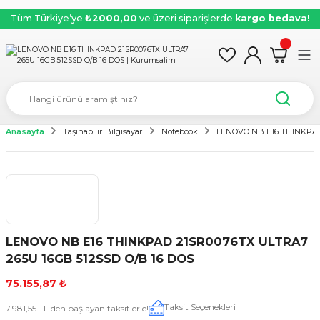
Tüm Türkiye’ye
₺2000,00
ve üzeri siparişlerde
kargo bedava!
Anasayfa
Taşınabilir Bilgisayar
Notebook
LENOVO NB E16 THINKPAD 
LENOVO NB E16 THINKPAD 21SR0076TX ULTRA7
265U 16GB 512SSD O/B 16 DOS
75.155,87 ₺
Taksit Seçenekleri
7.981,55 TL den başlayan taksitlerle!