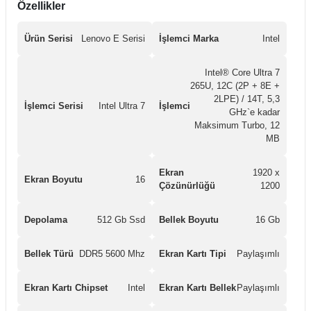
Özellikler
Ürün Serisi
Lenovo E Serisi
İşlemci Marka
Intel
Intel® Core Ultra 7
265U, 12C (2P + 8E +
2LPE) / 14T, 5,3
İşlemci Serisi
Intel Ultra 7
İşlemci
GHz`e kadar
Maksimum Turbo, 12
MB
Ekran
1920 x
Ekran Boyutu
16
Çözünürlüğü
1200
Depolama
512 Gb Ssd
Bellek Boyutu
16 Gb
Bellek Türü
DDR5 5600 Mhz
Ekran Kartı Tipi
Paylaşımlı
Ekran Kartı Chipset
Intel
Ekran Kartı Bellek
Paylaşımlı