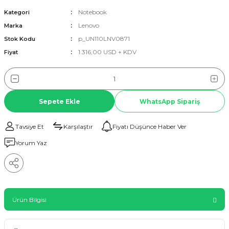
Notebook
Kategori
Lenovo
Marka
p_UN110LNV0871
Stok Kodu
1.316,00 USD + KDV
Fiyat
Sepete Ekle
WhatsApp Sipariş
Tavsiye Et
Karşılaştır
Fiyatı Düşünce Haber Ver
Yorum Yaz
Ürün Bilgisi