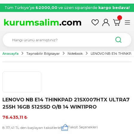
Tüm Türkiye’ye
₺2000,00
ve üzeri siparişlerde
kargo bedava!
Anasayfa
Taşınabilir Bilgisayar
Notebook
LENOVO NB E14 THINKPAD
LENOVO NB E14 THINKPAD 21SX007HTX ULTRA7
255H 16GB 512SSD O/B 14 WIN11PRO
76.435,11 ₺
Taksit Seçenekleri
8.117,41 TL den başlayan taksitlerle!