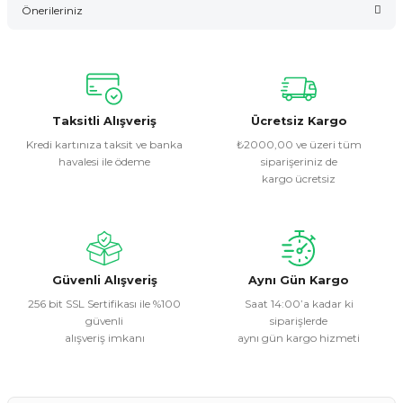
Önerileriniz
Yorum Yaz
Bu ürünün fiyat bilgisi, resim, ürün açıklamalarında ve diğer
konularda yetersiz gördüğünüz noktaları öneri formunu
kullanarak tarafımıza iletebilirsiniz.
Görüş ve önerileriniz için teşekkür ederiz.
Taksitli Alışveriş
Ücretsiz Kargo
Kredi kartınıza taksit ve banka
₺2000,00 ve üzeri tüm
havalesi ile ödeme
siparişeriniz de
Ürün resmi kalitesiz, bozuk veya görüntülenemiyor.
kargo ücretsiz
Ürün açıklamasında eksik bilgiler bulunuyor.
Ürün bilgilerinde hatalar bulunuyor.
Ürün fiyatı diğer sitelerden daha pahalı.
Bu ürüne benzer farklı alternatifler olmalı.
Güvenli Alışveriş
Aynı Gün Kargo
256 bit SSL Sertifikası ile %100
Saat 14:00’a kadar ki
güvenli
siparişlerde
alışveriş imkanı
aynı gün kargo hizmeti
Gönder