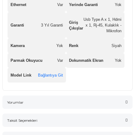
Ethernet
Var
Yerinde Garanti
Yok
Usb Type A x 1, Hdmi
Giriş
Garanti
3 Yıl Garanti
x 1, Rj-45, Kulaklık -
Çıkışlar
Mikrofon
Kamera
Yok
Renk
Siyah
Parmak Okuyucu
Var
Dokunmatik Ekran
Yok
Model Link
Bağlantıya Git
Yorumlar
Taksit Seçenekleri
Bu ürüne ilk yorumu siz yapın!