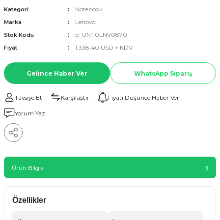
Notebook
Kategori
Lenovo
Marka
p_UN110LNV0870
Stok Kodu
1.338,40 USD + KDV
Fiyat
Gelince Haber Ver
WhatsApp Sipariş
Tavsiye Et
Karşılaştır
Fiyatı Düşünce Haber Ver
Yorum Yaz
Ürün Bilgisi
Özellikler