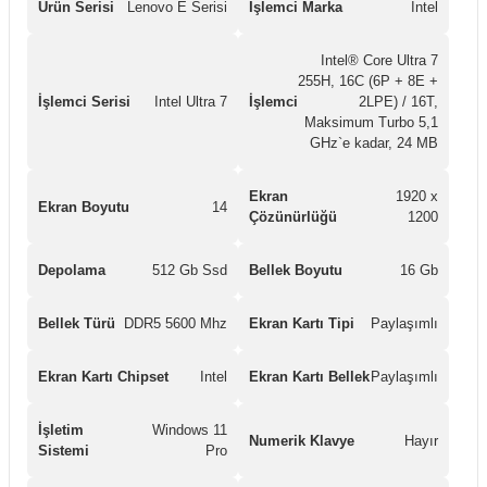
Ürün Serisi
Lenovo E Serisi
İşlemci Marka
Intel
Intel® Core Ultra 7
255H, 16C (6P + 8E +
İşlemci Serisi
Intel Ultra 7
İşlemci
2LPE) / 16T,
Maksimum Turbo 5,1
GHz`e kadar, 24 MB
Ekran
1920 x
Ekran Boyutu
14
Çözünürlüğü
1200
Depolama
512 Gb Ssd
Bellek Boyutu
16 Gb
Bellek Türü
DDR5 5600 Mhz
Ekran Kartı Tipi
Paylaşımlı
Ekran Kartı Chipset
Intel
Ekran Kartı Bellek
Paylaşımlı
İşletim
Windows 11
Numerik Klavye
Hayır
Sistemi
Pro