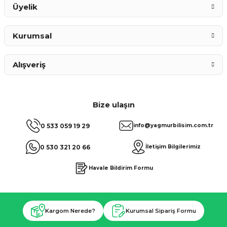
Üyelik
Kurumsal
Alışveriş
Bize ulaşın
0 533 059 19 29
info@yagmurbilisim.com.tr
0 530 321 20 66
İletişim Bilgilerimiz
Havale Bildirim Formu
Kargom Nerede?
Kurumsal Sipariş Formu