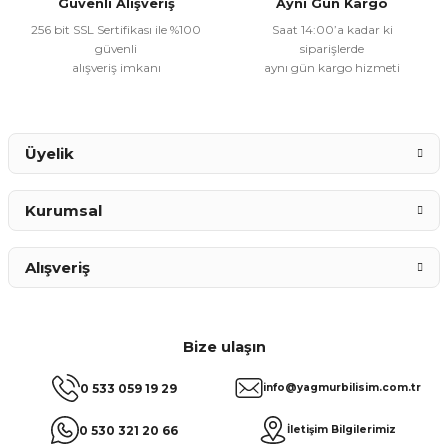
Güvenli Alışveriş
Aynı Gün Kargo
256 bit SSL Sertifikası ile %100
Saat 14:00’a kadar ki
güvenli
siparişlerde
alışveriş imkanı
aynı gün kargo hizmeti
Gönder
Üyelik
Kurumsal
Alışveriş
Bize ulaşın
0 533 059 19 29
info@yagmurbilisim.com.tr
0 530 321 20 66
İletişim Bilgilerimiz