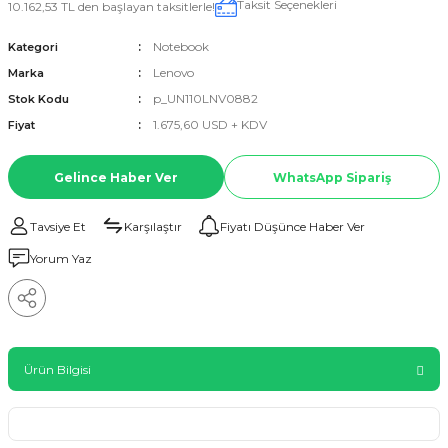
Taksit Seçenekleri
10.162,53 TL den başlayan taksitlerle!
Notebook
Kategori
Lenovo
Marka
p_UN110LNV0882
Stok Kodu
1.675,60 USD + KDV
Fiyat
Gelince Haber Ver
WhatsApp Sipariş
Tavsiye Et
Karşılaştır
Fiyatı Düşünce Haber Ver
Yorum Yaz
Ürün Bilgisi