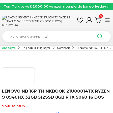
Tüm Türkiye’ye
₺2000,00
ve üzeri siparişlerde
kargo bedava!
0
Anasayfa
Taşınabilir Bilgisayar
Notebook
LENOVO NB 16P THINKBOO
LENOVO NB 16P THINKBOOK 21U00014TX RYZEN
9 8940HX 32GB 512SSD 8GB RTX 5060 16 DOS
95.692,38 ₺