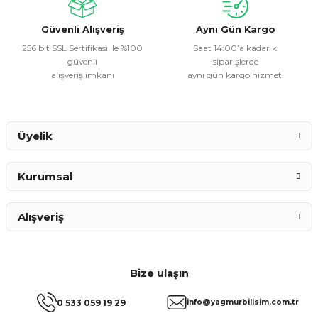
Bu ürüne benzer farklı alternatifler olmalı.
Güvenli Alışveriş
Aynı Gün Kargo
256 bit SSL Sertifikası ile %100
Saat 14:00’a kadar ki
güvenli
siparişlerde
alışveriş imkanı
aynı gün kargo hizmeti
Gönder
Üyelik
Kurumsal
Alışveriş
Bize ulaşın
0 533 059 19 29
info@yagmurbilisim.com.tr