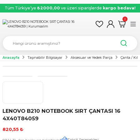
Tüm Türkiye’ye
₺2000,00
ve üzeri siparişlerde
kargo bedava!
0
Anasayfa
Taşınabilir Bilgisayar
Aksesuar ve Yedek Parça
Çanta / Kılıf
LENOVO B210 NOTEBOOK SIRT ÇANTASI 16
4X40T84059
820,55 ₺
Taksit Seçenekleri