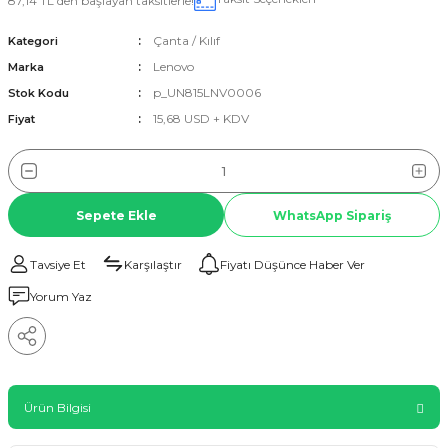
87,14 TL den başlayan taksitlerle!
Çanta / Kılıf
Kategori
Lenovo
Marka
p_UN815LNV0006
Stok Kodu
15,68 USD + KDV
Fiyat
Sepete Ekle
WhatsApp Sipariş
Tavsiye Et
Karşılaştır
Fiyatı Düşünce Haber Ver
Yorum Yaz
Ürün Bilgisi