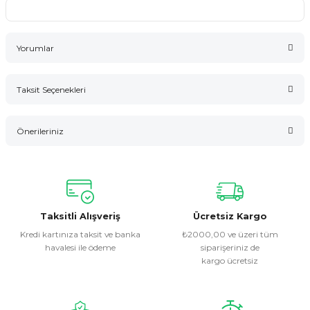
Yorumlar
Taksit Seçenekleri
Bu ürüne ilk yorumu siz yapın!
Önerileriniz
Yorum Yaz
Bu ürünün fiyat bilgisi, resim, ürün açıklamalarında ve diğer
konularda yetersiz gördüğünüz noktaları öneri formunu
kullanarak tarafımıza iletebilirsiniz.
Görüş ve önerileriniz için teşekkür ederiz.
Taksitli Alışveriş
Ücretsiz Kargo
Kredi kartınıza taksit ve banka
₺2000,00 ve üzeri tüm
havalesi ile ödeme
siparişeriniz de
Ürün resmi kalitesiz, bozuk veya görüntülenemiyor.
kargo ücretsiz
Ürün açıklamasında eksik bilgiler bulunuyor.
Ürün bilgilerinde hatalar bulunuyor.
Ürün fiyatı diğer sitelerden daha pahalı.