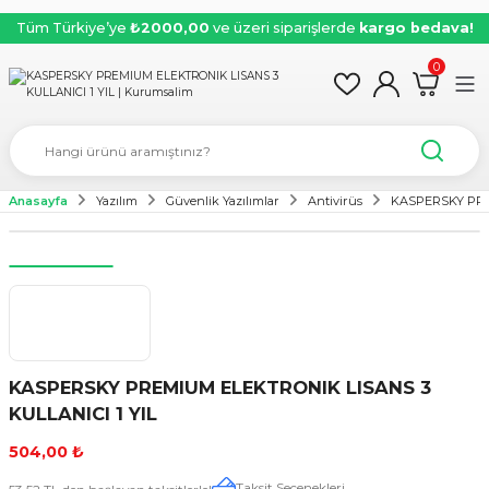
Tüm Türkiye’ye
₺2000,00
ve üzeri siparişlerde
kargo bedava!
0
Anasayfa
Yazılım
Güvenlik Yazılımlar
Antivirüs
KASPERSKY PREM
KASPERSKY PREMIUM ELEKTRONIK LISANS 3
KULLANICI 1 YIL
504,00 ₺
Taksit Seçenekleri