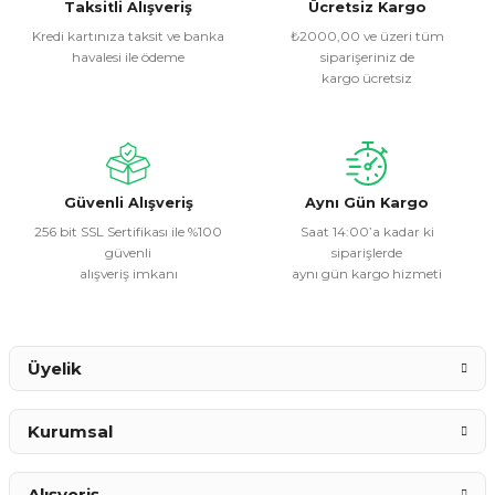
Görüş ve önerileriniz için teşekkür ederiz.
Taksitli Alışveriş
Ücretsiz Kargo
Kredi kartınıza taksit ve banka
₺2000,00 ve üzeri tüm
havalesi ile ödeme
siparişeriniz de
Ürün resmi kalitesiz, bozuk veya görüntülenemiyor.
kargo ücretsiz
Ürün açıklamasında eksik bilgiler bulunuyor.
Ürün bilgilerinde hatalar bulunuyor.
Ürün fiyatı diğer sitelerden daha pahalı.
Bu ürüne benzer farklı alternatifler olmalı.
Güvenli Alışveriş
Aynı Gün Kargo
256 bit SSL Sertifikası ile %100
Saat 14:00’a kadar ki
güvenli
siparişlerde
alışveriş imkanı
aynı gün kargo hizmeti
Gönder
Üyelik
Kurumsal
Alışveriş