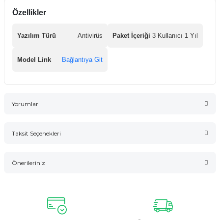
Özellikler
Yazılım Türü
Antivirüs
Paket İçeriği
3 Kullanıcı 1 Yıl
Model Link
Bağlantıya Git
Yorumlar
Taksit Seçenekleri
Bu ürüne ilk yorumu siz yapın!
Önerileriniz
Yorum Yaz
Bu ürünün fiyat bilgisi, resim, ürün açıklamalarında ve diğer
konularda yetersiz gördüğünüz noktaları öneri formunu
kullanarak tarafımıza iletebilirsiniz.