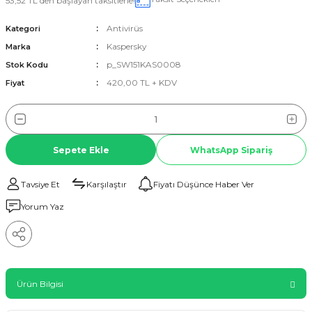
53,52 TL den başlayan taksitlerle!
Antivirüs
Kategori
Kaspersky
Marka
p_SW151KAS0008
Stok Kodu
420,00 TL + KDV
Fiyat
Sepete Ekle
WhatsApp Sipariş
Tavsiye Et
Karşılaştır
Fiyatı Düşünce Haber Ver
Yorum Yaz
Ürün Bilgisi