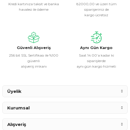
Kredi kartınıza taksit ve banka
₺2000,00 ve üzeri tüm
havalesi ile ödeme
siparişeriniz de
Ürün resmi kalitesiz, bozuk veya görüntülenemiyor.
kargo ücretsiz
Ürün açıklamasında eksik bilgiler bulunuyor.
Ürün bilgilerinde hatalar bulunuyor.
Ürün fiyatı diğer sitelerden daha pahalı.
Bu ürüne benzer farklı alternatifler olmalı.
Güvenli Alışveriş
Aynı Gün Kargo
256 bit SSL Sertifikası ile %100
Saat 14:00’a kadar ki
güvenli
siparişlerde
alışveriş imkanı
aynı gün kargo hizmeti
Gönder
Üyelik
Kurumsal
Alışveriş