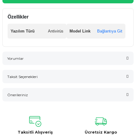
Özellikler
Yazılım Türü
Antivirüs
Model Link
Bağlantıya Git
Yorumlar
Taksit Seçenekleri
Bu ürüne ilk yorumu siz yapın!
Önerileriniz
Yorum Yaz
Bu ürünün fiyat bilgisi, resim, ürün açıklamalarında ve diğer
konularda yetersiz gördüğünüz noktaları öneri formunu
kullanarak tarafımıza iletebilirsiniz.
Görüş ve önerileriniz için teşekkür ederiz.
Taksitli Alışveriş
Ücretsiz Kargo