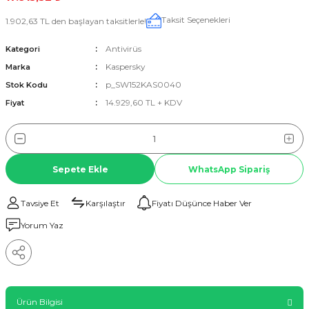
Taksit Seçenekleri
1.902,63 TL den başlayan taksitlerle!
Antivirüs
Kategori
Kaspersky
Marka
p_SW152KAS0040
Stok Kodu
14.929,60 TL + KDV
Fiyat
Sepete Ekle
WhatsApp Sipariş
Tavsiye Et
Karşılaştır
Fiyatı Düşünce Haber Ver
Yorum Yaz
Ürün Bilgisi