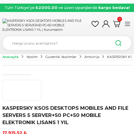
Tüm Türkiye’ye
₺2000,00
ve üzeri siparişlerde
kargo bedava!
0
Anasayfa
Yazılım
Güvenlik Yazılımlar
Antivirüs
KASPERSKY KSO
KASPERSKY KSOS DESKTOPS MOBILES AND FILE
SERVERS 5 SERVER+50 PC+50 MOBILE
ELEKTRONIK LISANS 1 YIL
17.915,52 ₺