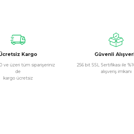
nularda yetersiz gördüğünüz noktaları öneri formunu kullanarak tarafımız
Bu ürüne ilk yorumu siz yapın!
Yorum Yaz
Ücretsiz Kargo
Güvenli Alışver
 ve üzeri tüm siparişeriniz
256 bit SSL Sertifikası ile %
de
alışveriş imkanı
kargo ücretsiz
Gönder