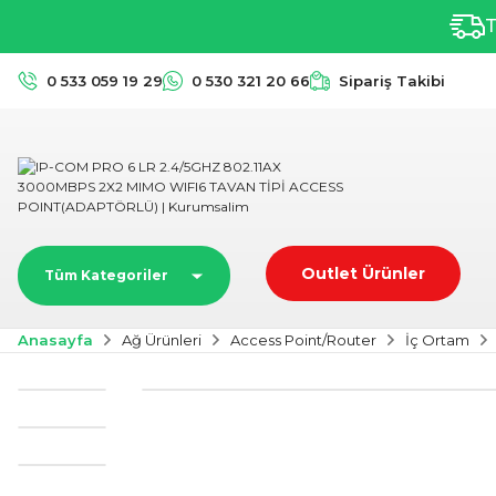
T
0 533 059 19 29
0 530 321 20 66
Sipariş Takibi
Outlet Ürünler
Tüm Kategoriler
Anasayfa
Ağ Ürünleri
Access Point/Router
İç Ortam