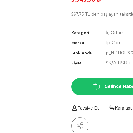
5.345,90 ₺
567,73 TL den başlayan taksitle
İç Ortam
Kategori
Ip-Com
Marka
p_NP110IPC
Stok Kodu
93,57 USD +
Fiyat
Gelince Hab
Tavsiye Et
Karşılaştı