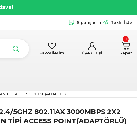
dava!
Siparişlerim
Teklif İste
0
Favorilerim
Üye Girişi
Sepet
AVAN TİPİ ACCESS POINT(ADAPTÖRLÜ)
 2.4/5GHZ 802.11AX 3000MBPS 2X2
N TİPİ ACCESS POINT(ADAPTÖRLÜ)