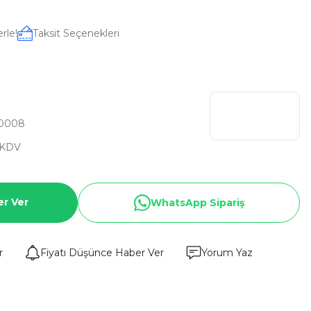
rle!
Taksit Seçenekleri
0008
 KDV
er Ver
WhatsApp Sipariş
r
Fiyatı Düşünce Haber Ver
Yorum Yaz