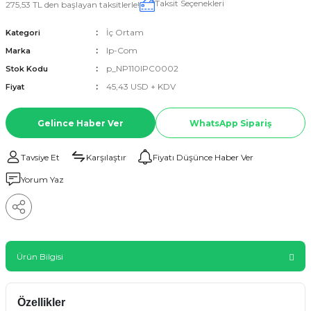
Taksit Seçenekleri
275,53 TL den başlayan taksitlerle!
İç Ortam
Kategori
Ip-Com
Marka
p_NP110IPC0002
Stok Kodu
45,43 USD + KDV
Fiyat
Gelince Haber Ver
WhatsApp Sipariş
Tavsiye Et
Karşılaştır
Fiyatı Düşünce Haber Ver
Yorum Yaz
Ürün Bilgisi
Özellikler