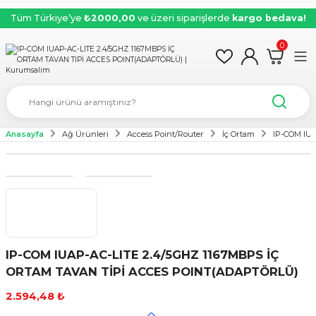
Tüm Türkiye’ye
₺2000,00
ve üzeri siparişlerde
kargo bedava!
0
Anasayfa
Ağ Ürünleri
Access Point/Router
İç Ortam
IP-COM IU
IP-COM IUAP-AC-LITE 2.4/5GHZ 1167MBPS İÇ
ORTAM TAVAN TİPİ ACCES POINT(ADAPTÖRLÜ)
2.594,48 ₺