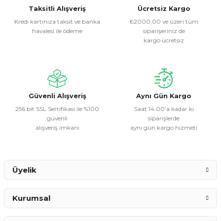
Görüş ve önerileriniz için teşekkür ederiz.
Taksitli Alışveriş
Ücretsiz Kargo
Kredi kartınıza taksit ve banka
₺2000,00 ve üzeri tüm
havalesi ile ödeme
siparişeriniz de
Ürün resmi kalitesiz, bozuk veya görüntülenemiyor.
kargo ücretsiz
Ürün açıklamasında eksik bilgiler bulunuyor.
Ürün bilgilerinde hatalar bulunuyor.
Ürün fiyatı diğer sitelerden daha pahalı.
Bu ürüne benzer farklı alternatifler olmalı.
Güvenli Alışveriş
Aynı Gün Kargo
256 bit SSL Sertifikası ile %100
Saat 14:00’a kadar ki
güvenli
siparişlerde
alışveriş imkanı
aynı gün kargo hizmeti
Gönder
Üyelik
Kurumsal