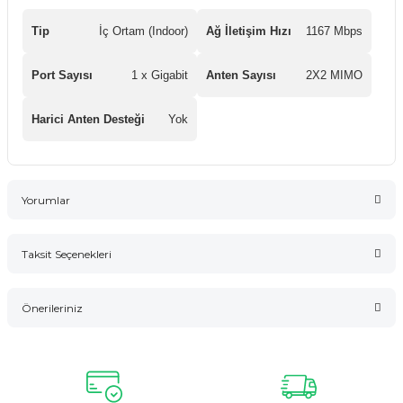
Tip
İç Ortam (Indoor)
Ağ İletişim Hızı
1167 Mbps
Port Sayısı
1 x Gigabit
Anten Sayısı
2X2 MIMO
Harici Anten Desteği
Yok
Yorumlar
Taksit Seçenekleri
Bu ürüne ilk yorumu siz yapın!
Önerileriniz
Yorum Yaz
Bu ürünün fiyat bilgisi, resim, ürün açıklamalarında ve diğer
konularda yetersiz gördüğünüz noktaları öneri formunu
kullanarak tarafımıza iletebilirsiniz.