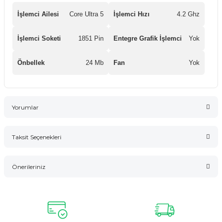
İşlemci Ailesi
Core Ultra 5
İşlemci Hızı
4.2 Ghz
İşlemci Soketi
1851 Pin
Entegre Grafik İşlemci
Yok
Önbellek
24 Mb
Fan
Yok
Yorumlar
Taksit Seçenekleri
Bu ürüne ilk yorumu siz yapın!
Önerileriniz
Yorum Yaz
Bu ürünün fiyat bilgisi, resim, ürün açıklamalarında ve diğer
konularda yetersiz gördüğünüz noktaları öneri formunu
kullanarak tarafımıza iletebilirsiniz.