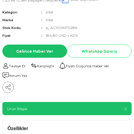
1.123,66 TL den başlayan taksitlerle!
Intel
Kategori
Intel
Marka
p_AC100INT0286
Stok Kodu
184,80 USD + KDV
Fiyat
Gelince Haber Ver
WhatsApp Sipariş
Tavsiye Et
Karşılaştır
Fiyatı Düşünce Haber Ver
Yorum Yaz
Ürün Bilgisi
Özellikler