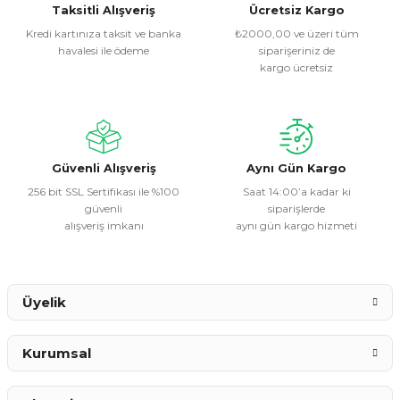
Görüş ve önerileriniz için teşekkür ederiz.
Taksitli Alışveriş
Ücretsiz Kargo
Kredi kartınıza taksit ve banka
₺2000,00 ve üzeri tüm
havalesi ile ödeme
siparişeriniz de
Ürün resmi kalitesiz, bozuk veya görüntülenemiyor.
kargo ücretsiz
Ürün açıklamasında eksik bilgiler bulunuyor.
Ürün bilgilerinde hatalar bulunuyor.
Ürün fiyatı diğer sitelerden daha pahalı.
Bu ürüne benzer farklı alternatifler olmalı.
Güvenli Alışveriş
Aynı Gün Kargo
256 bit SSL Sertifikası ile %100
Saat 14:00’a kadar ki
güvenli
siparişlerde
alışveriş imkanı
aynı gün kargo hizmeti
Gönder
Üyelik
Kurumsal