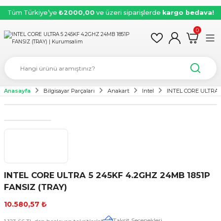
Tüm Türkiye’ye
₺2000,00
ve üzeri siparişlerde
kargo bedava!
0
Anasayfa
Bilgisayar Parçaları
Anakart
Intel
INTEL CORE ULTRA 
INTEL CORE ULTRA 5 245KF 4.2GHZ 24MB 1851P
FANSIZ (TRAY)
10.580,57 ₺
Taksit Seçenekleri