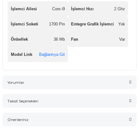
İşlemci Ailesi
Core i9
İşlemci Hızı
2 Ghz
İşlemci Soketi
1700 Pin
Entegre Grafik İşlemci
Yok
Önbellek
36 Mb
Fan
Var
Model Link
Bağlantıya Git
Yorumlar
Taksit Seçenekleri
Bu ürüne ilk yorumu siz yapın!
Önerileriniz
Yorum Yaz