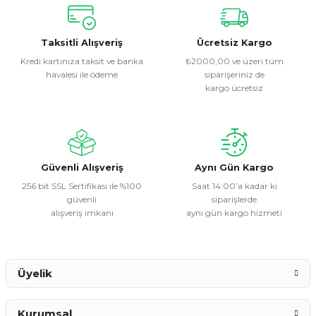
Bu ürünün fiyat bilgisi, resim, ürün açıklamalarında ve diğer
konularda yetersiz gördüğünüz noktaları öneri formunu
kullanarak tarafımıza iletebilirsiniz.
Görüş ve önerileriniz için teşekkür ederiz.
Taksitli Alışveriş
Ücretsiz Kargo
Kredi kartınıza taksit ve banka
₺2000,00 ve üzeri tüm
havalesi ile ödeme
siparişeriniz de
Ürün resmi kalitesiz, bozuk veya görüntülenemiyor.
kargo ücretsiz
Ürün açıklamasında eksik bilgiler bulunuyor.
Ürün bilgilerinde hatalar bulunuyor.
Ürün fiyatı diğer sitelerden daha pahalı.
Bu ürüne benzer farklı alternatifler olmalı.
Güvenli Alışveriş
Aynı Gün Kargo
256 bit SSL Sertifikası ile %100
Saat 14:00’a kadar ki
güvenli
siparişlerde
alışveriş imkanı
aynı gün kargo hizmeti
Gönder
Üyelik
Kurumsal