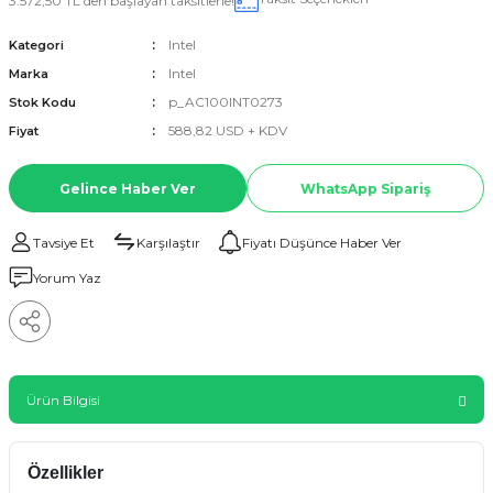
3.572,50 TL den başlayan taksitlerle!
Intel
Kategori
Intel
Marka
p_AC100INT0273
Stok Kodu
588,82 USD + KDV
Fiyat
Gelince Haber Ver
WhatsApp Sipariş
Tavsiye Et
Karşılaştır
Fiyatı Düşünce Haber Ver
Yorum Yaz
Ürün Bilgisi
Özellikler