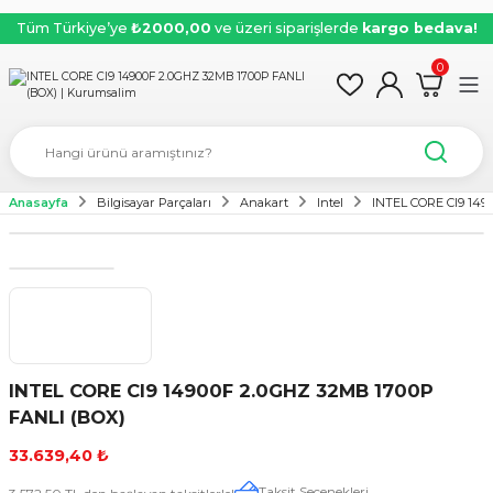
Tüm Türkiye’ye
₺2000,00
ve üzeri siparişlerde
kargo bedava!
0
Anasayfa
Bilgisayar Parçaları
Anakart
Intel
INTEL CORE CI9 149
INTEL CORE CI9 14900F 2.0GHZ 32MB 1700P
FANLI (BOX)
33.639,40 ₺
Taksit Seçenekleri