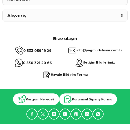
Alışveriş
Bize ulaşın
0 533 059 19 29
info@yagmurbilisim.com.tr
0 530 321 20 66
İletişim Bilgilerimiz
Havale Bildirim Formu
Kargom Nerede?
Kurumsal Sipariş Formu