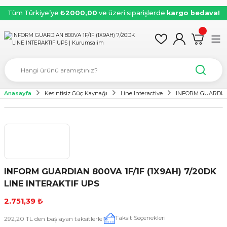
Tüm Türkiye’ye
₺2000,00
ve üzeri siparişlerde
kargo bedava!
Anasayfa
Kesintisiz Güç Kaynağı
Line Interactive
INFORM GUARDIAN 
INFORM GUARDIAN 800VA 1F/1F (1X9AH) 7/20DK
LINE INTERAKTIF UPS
2.751,39 ₺
Taksit Seçenekleri
292,20 TL den başlayan taksitlerle!