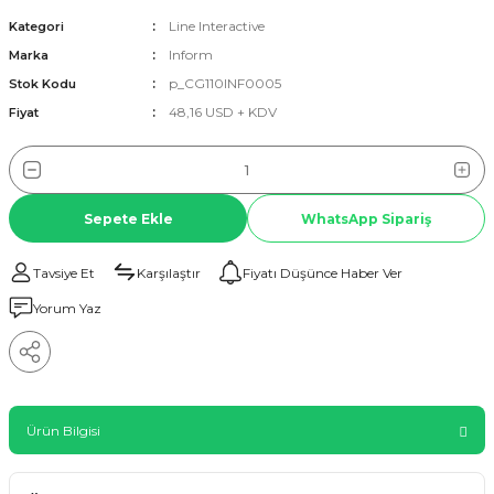
Line Interactive
Kategori
Inform
Marka
p_CG110INF0005
Stok Kodu
48,16 USD + KDV
Fiyat
Sepete Ekle
WhatsApp Sipariş
Tavsiye Et
Karşılaştır
Fiyatı Düşünce Haber Ver
Yorum Yaz
Ürün Bilgisi