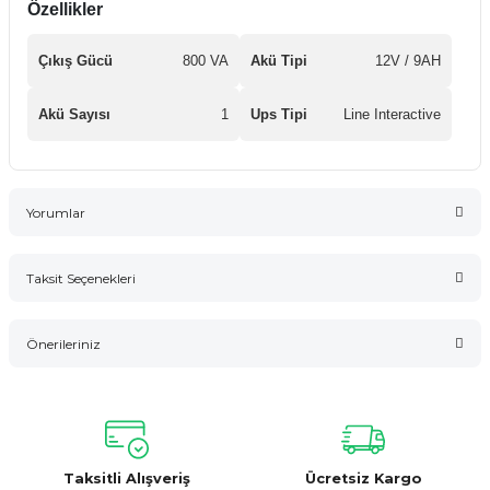
Özellikler
Çıkış Gücü
800 VA
Akü Tipi
12V / 9AH
Akü Sayısı
1
Ups Tipi
Line Interactive
Yorumlar
Taksit Seçenekleri
Bu ürüne ilk yorumu siz yapın!
Önerileriniz
Yorum Yaz
Bu ürünün fiyat bilgisi, resim, ürün açıklamalarında ve diğer
konularda yetersiz gördüğünüz noktaları öneri formunu
kullanarak tarafımıza iletebilirsiniz.
Görüş ve önerileriniz için teşekkür ederiz.
Taksitli Alışveriş
Ücretsiz Kargo