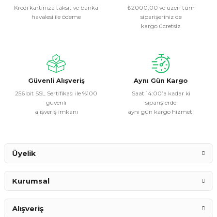
Kredi kartınıza taksit ve banka
₺2000,00 ve üzeri tüm
havalesi ile ödeme
siparişeriniz de
Ürün resmi kalitesiz, bozuk veya görüntülenemiyor.
kargo ücretsiz
Ürün açıklamasında eksik bilgiler bulunuyor.
Ürün bilgilerinde hatalar bulunuyor.
Ürün fiyatı diğer sitelerden daha pahalı.
Bu ürüne benzer farklı alternatifler olmalı.
Güvenli Alışveriş
Aynı Gün Kargo
256 bit SSL Sertifikası ile %100
Saat 14:00’a kadar ki
güvenli
siparişlerde
alışveriş imkanı
aynı gün kargo hizmeti
Gönder
Üyelik
Kurumsal
Alışveriş