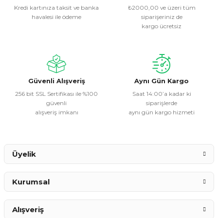
Kredi kartınıza taksit ve banka
₺2000,00 ve üzeri tüm
havalesi ile ödeme
siparişeriniz de
Ürün resmi kalitesiz, bozuk veya görüntülenemiyor.
kargo ücretsiz
Ürün açıklamasında eksik bilgiler bulunuyor.
Ürün bilgilerinde hatalar bulunuyor.
Ürün fiyatı diğer sitelerden daha pahalı.
Bu ürüne benzer farklı alternatifler olmalı.
Güvenli Alışveriş
Aynı Gün Kargo
256 bit SSL Sertifikası ile %100
Saat 14:00’a kadar ki
güvenli
siparişlerde
alışveriş imkanı
aynı gün kargo hizmeti
Gönder
Üyelik
Kurumsal
Alışveriş