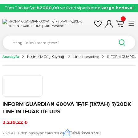
Tüm Türkiye’ye
₺2000,00
ve üzeri siparişlerde
kargo bedava!
Anasayfa
Kesintisiz Güç Kaynağı
Line Interactive
INFORM GUARDIAN 
INFORM GUARDIAN 600VA 1F/1F (1X7AH) 7/20DK
LINE INTERAKTIF UPS
2.239,22 ₺
Taksit Seçenekleri
237,80 TL den başlayan taksitlerle!