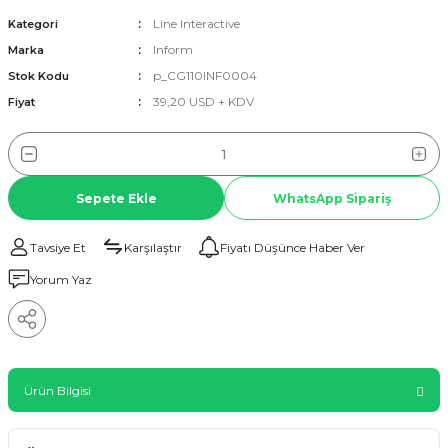
Line Interactive
Kategori
Inform
Marka
p_CG110INF0004
Stok Kodu
39,20 USD + KDV
Fiyat
Sepete Ekle
WhatsApp Sipariş
Tavsiye Et
Karşılaştır
Fiyatı Düşünce Haber Ver
Yorum Yaz
Ürün Bilgisi