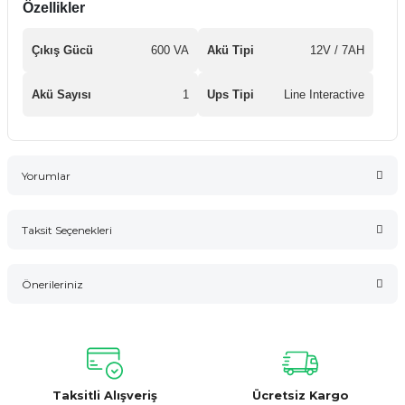
Özellikler
Çıkış Gücü
600 VA
Akü Tipi
12V / 7AH
Akü Sayısı
1
Ups Tipi
Line Interactive
Yorumlar
Taksit Seçenekleri
Bu ürüne ilk yorumu siz yapın!
Önerileriniz
Yorum Yaz
Bu ürünün fiyat bilgisi, resim, ürün açıklamalarında ve diğer
konularda yetersiz gördüğünüz noktaları öneri formunu
kullanarak tarafımıza iletebilirsiniz.
Görüş ve önerileriniz için teşekkür ederiz.
Taksitli Alışveriş
Ücretsiz Kargo