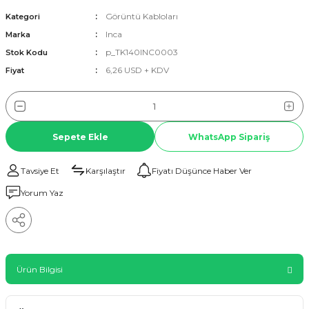
Görüntü Kabloları
Kategori
Inca
Marka
p_TK140INC0003
Stok Kodu
6,26 USD + KDV
Fiyat
Sepete Ekle
WhatsApp Sipariş
Tavsiye Et
Karşılaştır
Fiyatı Düşünce Haber Ver
Yorum Yaz
Ürün Bilgisi