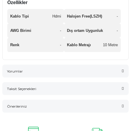
Özellikler
Kablo Tipi
Hdmi
Halojen Free(LSZH)
-
AWG Birimi
-
Dış ortam Uygunluk
-
Renk
-
Kablo Metrajı
10 Metre
Yorumlar
Taksit Seçenekleri
Bu ürüne ilk yorumu siz yapın!
Önerileriniz
Yorum Yaz
Bu ürünün fiyat bilgisi, resim, ürün açıklamalarında ve diğer
konularda yetersiz gördüğünüz noktaları öneri formunu