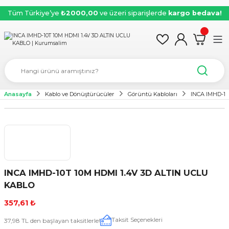
Tüm Türkiye’ye
₺2000,00
ve üzeri siparişlerde
kargo bedava!
Anasayfa
Kablo ve Dönüştürücüler
Görüntü Kabloları
INCA IMHD-10
INCA IMHD-10T 10M HDMI 1.4V 3D ALTIN UCLU
KABLO
357,61 ₺
Taksit Seçenekleri
37,98 TL den başlayan taksitlerle!