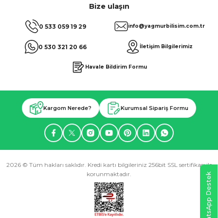
Bize ulaşın
0 533 059 19 29
info@yagmurbilisim.com.tr
0 530 321 20 66
İletişim Bilgilerimiz
Havale Bildirim Formu
Kargom Nerede?
Kurumsal Sipariş Formu
2026 © Tüm hakları saklıdır. Kredi kartı bilgileriniz 256bit SSL sertifikası ile
korunmaktadır.
WhatsApp Destek