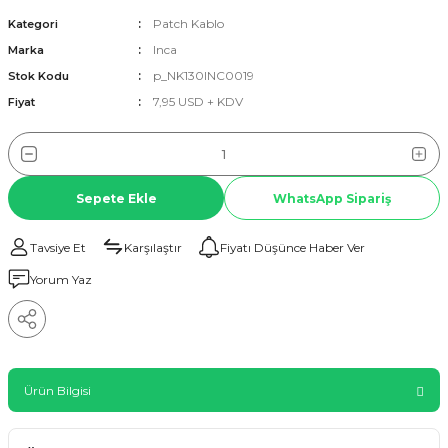
Patch Kablo
Kategori
Inca
Marka
p_NK130INC0019
Stok Kodu
7,95 USD + KDV
Fiyat
Sepete Ekle
WhatsApp Sipariş
Tavsiye Et
Karşılaştır
Fiyatı Düşünce Haber Ver
Yorum Yaz
Ürün Bilgisi