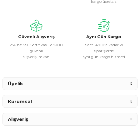
kargo ücretsiz
Ürün açıklamasında eksik bilgiler bulunuyor.
Ürün bilgilerinde hatalar bulunuyor.
Ürün fiyatı diğer sitelerden daha pahalı.
Bu ürüne benzer farklı alternatifler olmalı.
Güvenli Alışveriş
Aynı Gün Kargo
256 bit SSL Sertifikası ile %100
Saat 14:00’a kadar ki
güvenli
siparişlerde
alışveriş imkanı
aynı gün kargo hizmeti
Gönder
Üyelik
Kurumsal
Alışveriş