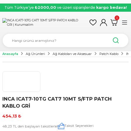
Tüm Türkiye’ye
₺2000,00
ve üzeri siparişlerde
kargo bedava!
0
Anasayfa
Ağ Ürünleri
Ağ Kabloları ve Aksesuar
Patch Kablo
IN
INCA ICAT7-10TG CAT7 10MT S/FTP PATCH
KABLO GRİ
454,13 ₺
Taksit Seçenekleri
48,23 TL den başlayan taksitlerle!