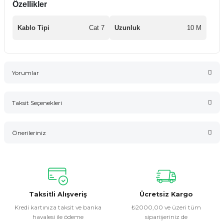
Özellikler
Kablo Tipi
Cat 7
Uzunluk
10 M
Yorumlar
Taksit Seçenekleri
Bu ürüne ilk yorumu siz yapın!
Önerileriniz
Yorum Yaz
Bu ürünün fiyat bilgisi, resim, ürün açıklamalarında ve diğer
konularda yetersiz gördüğünüz noktaları öneri formunu
kullanarak tarafımıza iletebilirsiniz.
Görüş ve önerileriniz için teşekkür ederiz.
Taksitli Alışveriş
Ücretsiz Kargo
Kredi kartınıza taksit ve banka
₺2000,00 ve üzeri tüm
havalesi ile ödeme
siparişeriniz de
Ürün resmi kalitesiz, bozuk veya görüntülenemiyor.