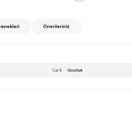
çenekleri
Önerileriniz
Cat 6
Uzunluk
nularda yetersiz gördüğünüz noktaları öneri formunu kullanarak tarafımız
Bu ürüne ilk yorumu siz yapın!