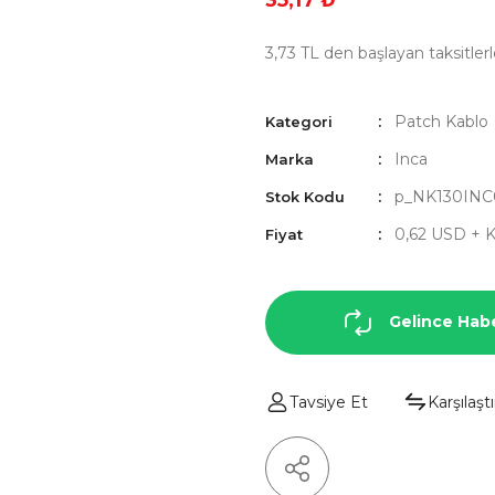
35,17 ₺
3,73 TL den başlayan taksitlerl
Patch Kablo
Kategori
Inca
Marka
p_NK130INC
Stok Kodu
0,62 USD + 
Fiyat
Gelince Hab
Tavsiye Et
Karşılaştı