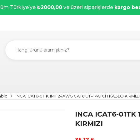
üm Türkiye’ye
₺2000,00
ve üzeri siparişlerde
kargo be
ablo
INCA ICAT6-01TK 1MT 24AWG CAT6 UTP PATCH KABLO KIRMIZI
INCA ICAT6-01TK
KIRMIZI