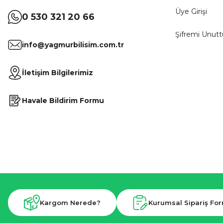
Üye Girişi
0 530 321 20 66
Şifremi Unut
info@yagmurbilisim.com.tr
İletişim Bilgilerimiz
Havale Bildirim Formu
Kargom Nerede?
Kurumsal Sipariş Fo