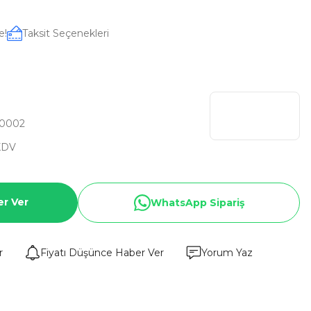
e!
Taksit Seçenekleri
0002
KDV
er Ver
WhatsApp Sipariş
r
Fiyatı Düşünce Haber Ver
Yorum Yaz