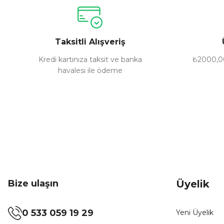
Ürün resmi kalitesiz, bozuk veya görüntülenemiyor.
Ürün açıklamasında eksik bilgiler bulunuyor.
Ürün bilgilerinde hatalar bulunuyor.
Taksitli Alışveriş
Ürün fiyatı diğer sitelerden daha pahalı.
Bu ürüne benzer farklı alternatifler olmalı.
Kredi kartınıza taksit ve banka
₺2000,00
havalesi ile ödeme
Bize ulaşın
Üyelik
0 533 059 19 29
Yeni Üyelik