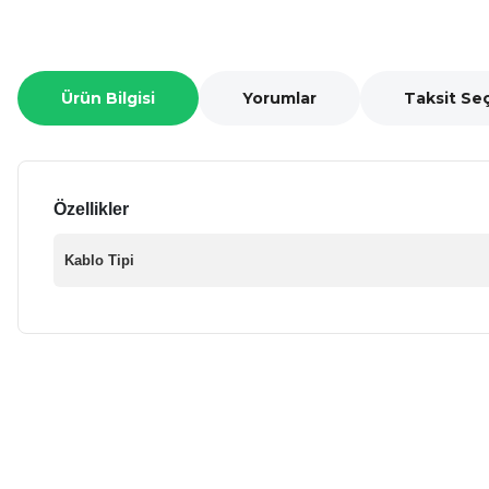
Ürün Bilgisi
Yorumlar
Taksit Se
Özellikler
Kablo Tipi
Bu ürünün fiyat bilgisi, resim, ürün açıklamalarında ve diğer ko
Görüş ve önerileriniz için teşekkür ederiz.