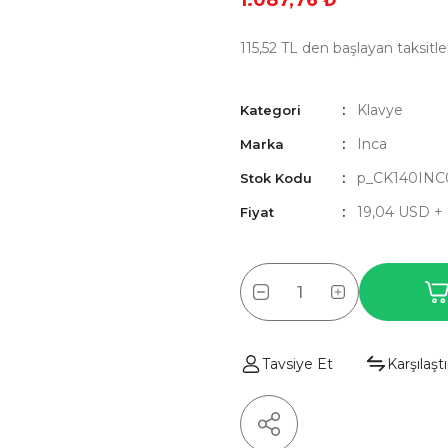
1.087,76 ₺
115,52 TL den başlayan taksitler
Klavye
Kategori
Inca
Marka
p_CK140INC
Stok Kodu
19,04 USD +
Fiyat
Tavsiye Et
Karşılaştı