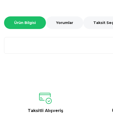
Ürün Bilgisi
Yorumlar
Taksit Se
Bu ürünün fiyat bilgisi, resim, ürün açıklamalarında ve diğer ko
Görüş ve önerileriniz için teşekkür ederiz.
Ürün resmi kalitesiz, bozuk veya görüntülenemiyor.
Ürün açıklamasında eksik bilgiler bulunuyor.
Ürün bilgilerinde hatalar bulunuyor.
Taksitli Alışveriş
Ürün fiyatı diğer sitelerden daha pahalı.