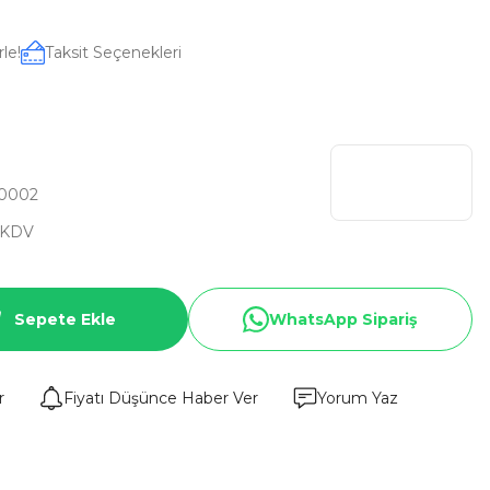
le!
Taksit Seçenekleri
0002
 KDV
Sepete Ekle
WhatsApp Sipariş
r
Fiyatı Düşünce Haber Ver
Yorum Yaz