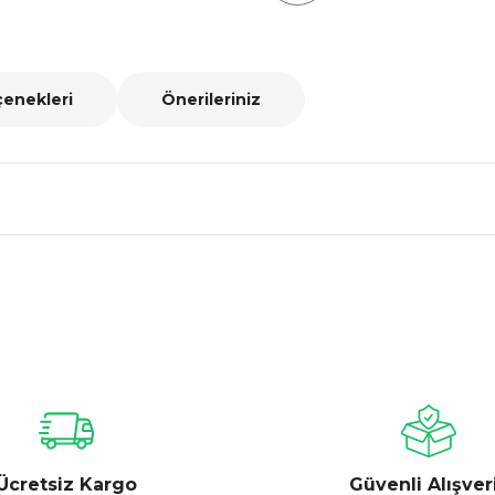
çenekleri
Önerileriniz
nularda yetersiz gördüğünüz noktaları öneri formunu kullanarak tarafımız
Bu ürüne ilk yorumu siz yapın!
Yorum Yaz
Ücretsiz Kargo
Güvenli Alışver