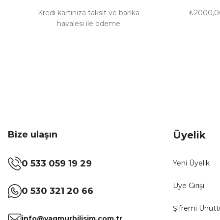
Bu ürüne benzer farklı alternatifler olmalı.
Kredi kartınıza taksit ve banka
₺2000,00
havalesi ile ödeme
Bize ulaşın
Üyelik
0 533 059 19 29
Yeni Üyelik
Üye Girişi
0 530 321 20 66
Şifremi Unut
info@yagmurbilisim.com.tr