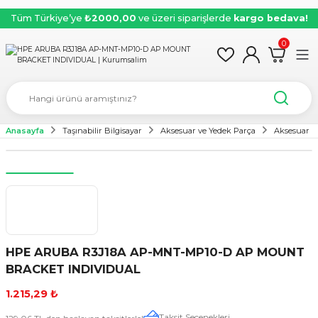
Tüm Türkiye’ye
₺2000,00
ve üzeri siparişlerde
kargo bedava!
0
Anasayfa
Taşınabilir Bilgisayar
Aksesuar ve Yedek Parça
Aksesuar
HPE ARUBA R3J18A AP-MNT-MP10-D AP MOUNT
BRACKET INDIVIDUAL
1.215,29 ₺
Taksit Seçenekleri