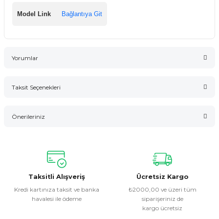
Model Link
Bağlantıya Git
Yorumlar
Taksit Seçenekleri
Bu ürüne ilk yorumu siz yapın!
Önerileriniz
Yorum Yaz
Bu ürünün fiyat bilgisi, resim, ürün açıklamalarında ve diğer
konularda yetersiz gördüğünüz noktaları öneri formunu
kullanarak tarafımıza iletebilirsiniz.
Görüş ve önerileriniz için teşekkür ederiz.
Taksitli Alışveriş
Ücretsiz Kargo
Kredi kartınıza taksit ve banka
₺2000,00 ve üzeri tüm
havalesi ile ödeme
siparişeriniz de
Ürün resmi kalitesiz, bozuk veya görüntülenemiyor.
kargo ücretsiz
Ürün açıklamasında eksik bilgiler bulunuyor.