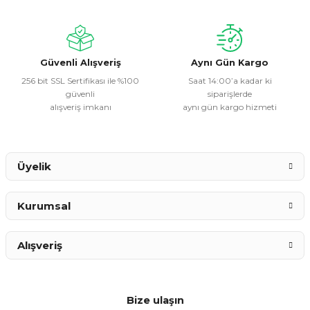
Ürün bilgilerinde hatalar bulunuyor.
Ürün fiyatı diğer sitelerden daha pahalı.
Bu ürüne benzer farklı alternatifler olmalı.
Güvenli Alışveriş
Aynı Gün Kargo
256 bit SSL Sertifikası ile %100
Saat 14:00’a kadar ki
güvenli
siparişlerde
alışveriş imkanı
aynı gün kargo hizmeti
Gönder
Üyelik
Kurumsal
Alışveriş
Bize ulaşın