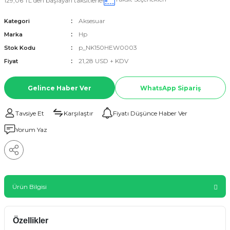
129,06 TL den başlayan taksitlerle!
Aksesuar
Kategori
Hp
Marka
p_NK150HEW0003
Stok Kodu
21,28 USD + KDV
Fiyat
Gelince Haber Ver
WhatsApp Sipariş
Tavsiye Et
Karşılaştır
Fiyatı Düşünce Haber Ver
Yorum Yaz
Ürün Bilgisi
Özellikler