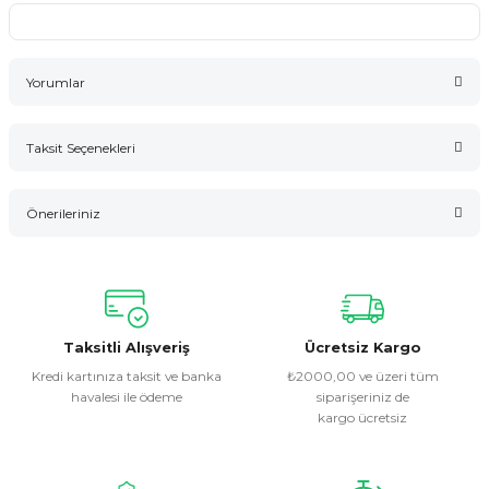
Yorumlar
Taksit Seçenekleri
Bu ürüne ilk yorumu siz yapın!
Önerileriniz
Yorum Yaz
Bu ürünün fiyat bilgisi, resim, ürün açıklamalarında ve diğer
konularda yetersiz gördüğünüz noktaları öneri formunu
kullanarak tarafımıza iletebilirsiniz.
Görüş ve önerileriniz için teşekkür ederiz.
Taksitli Alışveriş
Ücretsiz Kargo
Kredi kartınıza taksit ve banka
₺2000,00 ve üzeri tüm
havalesi ile ödeme
siparişeriniz de
Ürün resmi kalitesiz, bozuk veya görüntülenemiyor.
kargo ücretsiz
Ürün açıklamasında eksik bilgiler bulunuyor.
Ürün bilgilerinde hatalar bulunuyor.