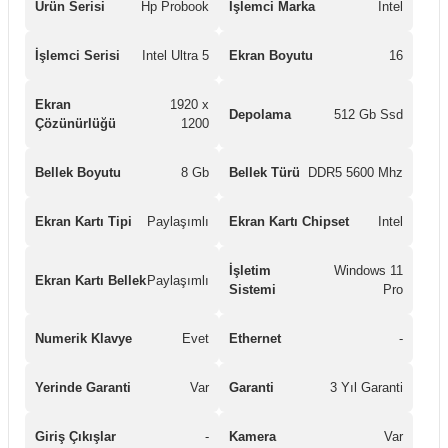
Ürün Serisi
Hp Probook
İşlemci Marka
Intel
İşlemci Serisi
Intel Ultra 5
Ekran Boyutu
16
Ekran
1920 x
Depolama
512 Gb Ssd
Çözünürlüğü
1200
Bellek Boyutu
8 Gb
Bellek Türü
DDR5 5600 Mhz
Ekran Kartı Tipi
Paylaşımlı
Ekran Kartı Chipset
Intel
İşletim
Windows 11
Ekran Kartı Bellek
Paylaşımlı
Sistemi
Pro
Numerik Klavye
Evet
Ethernet
-
Yerinde Garanti
Var
Garanti
3 Yıl Garanti
Giriş Çıkışlar
-
Kamera
Var