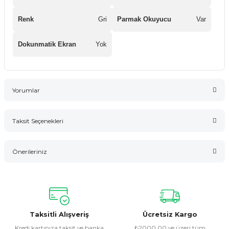
Renk
Gri
Parmak Okuyucu
Var
Dokunmatik Ekran
Yok
Yorumlar
Taksit Seçenekleri
Bu ürüne ilk yorumu siz yapın!
Önerileriniz
Yorum Yaz
Bu ürünün fiyat bilgisi, resim, ürün açıklamalarında ve diğer
konularda yetersiz gördüğünüz noktaları öneri formunu
kullanarak tarafımıza iletebilirsiniz.
Görüş ve önerileriniz için teşekkür ederiz.
Taksitli Alışveriş
Ücretsiz Kargo
Kredi kartınıza taksit ve banka
₺2000,00 ve üzeri tüm