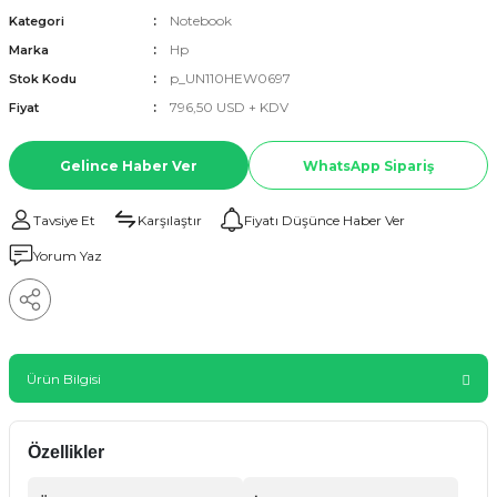
Notebook
Kategori
Hp
Marka
p_UN110HEW0697
Stok Kodu
796,50 USD + KDV
Fiyat
Gelince Haber Ver
WhatsApp Sipariş
Tavsiye Et
Karşılaştır
Fiyatı Düşünce Haber Ver
Yorum Yaz
Ürün Bilgisi
Özellikler