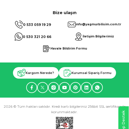
Bize ulaşın
0 533 059 19 29
info@yagmurbilisim.com.tr
0 530 321 20 66
İletişim Bilgilerimiz
Havale Bildirim Formu
Kargom Nerede?
Kurumsal Sipariş Formu
2026 © Tüm hakları saklıdır. Kredi kartı bilgileriniz 256bit SSL sertifikası ile
korunmaktadır.
WhatsApp Destek