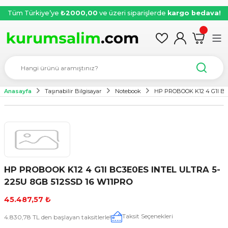
Tüm Türkiye’ye
₺2000,00
ve üzeri siparişlerde
kargo bedava!
Anasayfa
Taşınabilir Bilgisayar
Notebook
HP PROBOOK K12 4 G1I BC
HP PROBOOK K12 4 G1I BC3E0ES INTEL ULTRA 5-
225U 8GB 512SSD 16 W11PRO
45.487,57 ₺
Taksit Seçenekleri
4.830,78 TL den başlayan taksitlerle!