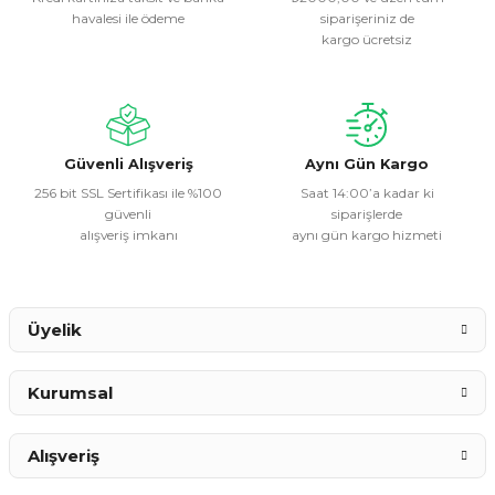
havalesi ile ödeme
siparişeriniz de
Ürün resmi kalitesiz, bozuk veya görüntülenemiyor.
kargo ücretsiz
Ürün açıklamasında eksik bilgiler bulunuyor.
Ürün bilgilerinde hatalar bulunuyor.
Ürün fiyatı diğer sitelerden daha pahalı.
Bu ürüne benzer farklı alternatifler olmalı.
Güvenli Alışveriş
Aynı Gün Kargo
256 bit SSL Sertifikası ile %100
Saat 14:00’a kadar ki
güvenli
siparişlerde
alışveriş imkanı
aynı gün kargo hizmeti
Gönder
Üyelik
Kurumsal
Alışveriş