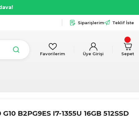
dava!
Siparişlerim
Teklif İste
Favorilerim
Üye Girişi
Sepet
G10 B2PG9ES I7-1355U 16GB 512SSD