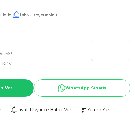
tlerle!
Taksit Seçenekleri
W0663
+ KDV
er Ver
WhatsApp Sipariş
r
Fiyatı Düşünce Haber Ver
Yorum Yaz