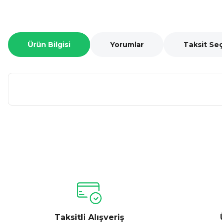
Ürün Bilgisi
Yorumlar
Taksit Se
Bu ürünün fiyat bilgisi, resim, ürün açıklamalarında ve diğer ko
Görüş ve önerileriniz için teşekkür ederiz.
Ürün resmi kalitesiz, bozuk veya görüntülenemiyor.
Ürün açıklamasında eksik bilgiler bulunuyor.
Ürün bilgilerinde hatalar bulunuyor.
Taksitli Alışveriş
Ürün fiyatı diğer sitelerden daha pahalı.