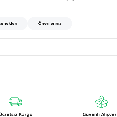
çenekleri
Önerileriniz
nularda yetersiz gördüğünüz noktaları öneri formunu kullanarak tarafımız
Bu ürüne ilk yorumu siz yapın!
Yorum Yaz
Ücretsiz Kargo
Güvenli Alışver