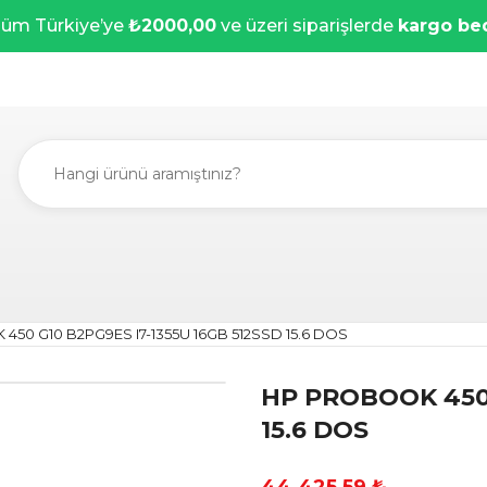
üm Türkiye’ye
₺2000,00
ve üzeri siparişlerde
kargo be
50 G10 B2PG9ES I7-1355U 16GB 512SSD 15.6 DOS
HP PROBOOK 450 
15.6 DOS