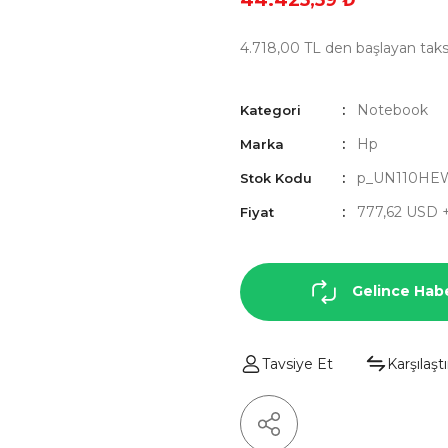
44.425,59 ₺
4.718,00 TL den başlayan taksi
Notebook
Kategori
Hp
Marka
p_UN110HE
Stok Kodu
777,62 USD 
Fiyat
Gelince Hab
Tavsiye Et
Karşılaştı