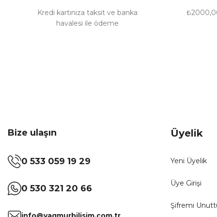
Bu ürüne benzer farklı alternatifler olmalı.
Kredi kartınıza taksit ve banka
₺2000,00
havalesi ile ödeme
Bize ulaşın
Üyelik
0 533 059 19 29
Yeni Üyelik
Üye Girişi
0 530 321 20 66
Şifremi Unut
info@yagmurbilisim.com.tr