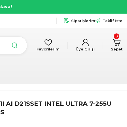
dava!
Siparişlerim
Teklif İste
0
Favorilerim
Üye Girişi
Sepet
I AI D21SSET INTEL ULTRA 7-255U
OS