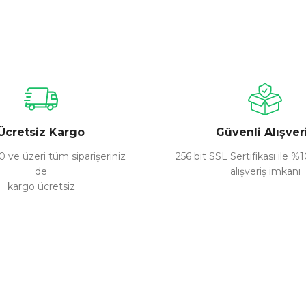
nularda yetersiz gördüğünüz noktaları öneri formunu kullanarak tarafımız
Bu ürüne ilk yorumu siz yapın!
Yorum Yaz
Ücretsiz Kargo
Güvenli Alışver
 ve üzeri tüm siparişeriniz
256 bit SSL Sertifikası ile %
de
alışveriş imkanı
kargo ücretsiz
Gönder