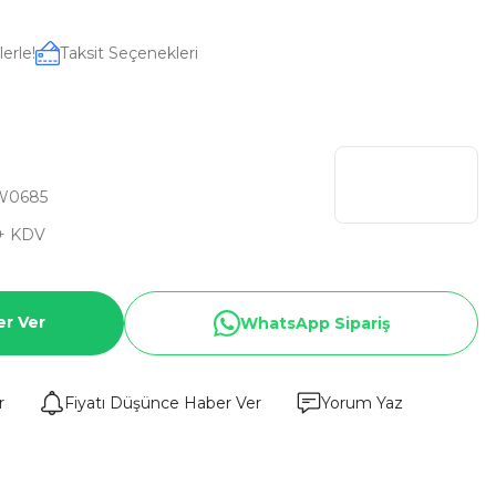
erle!
Taksit Seçenekleri
W0685
+ KDV
er Ver
WhatsApp Sipariş
r
Fiyatı Düşünce Haber Ver
Yorum Yaz