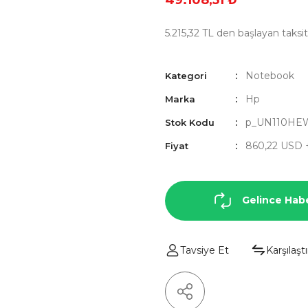
49.108,51 ₺
5.215,32 TL den başlayan taksitl
Notebook
Kategori
Hp
Marka
p_UN110HE
Stok Kodu
860,22 USD 
Fiyat
Gelince Hab
Tavsiye Et
Karşılaştı