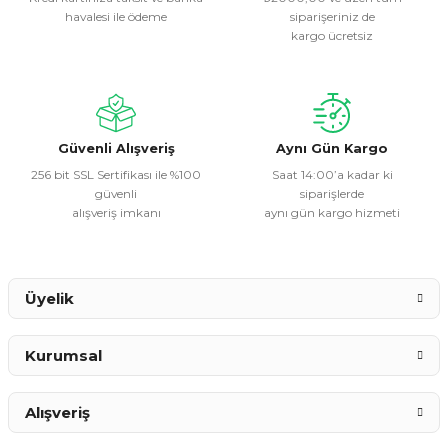
havalesi ile ödeme
siparişeriniz de
Ürün resmi kalitesiz, bozuk veya görüntülenemiyor.
kargo ücretsiz
Ürün açıklamasında eksik bilgiler bulunuyor.
Ürün bilgilerinde hatalar bulunuyor.
Ürün fiyatı diğer sitelerden daha pahalı.
Bu ürüne benzer farklı alternatifler olmalı.
Güvenli Alışveriş
Aynı Gün Kargo
256 bit SSL Sertifikası ile %100
Saat 14:00’a kadar ki
güvenli
siparişlerde
alışveriş imkanı
aynı gün kargo hizmeti
Gönder
Üyelik
Kurumsal
Alışveriş