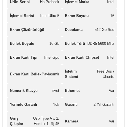
Ürün Serisi
Hp Probook
İşlemci Marka
Intel
İşlemci Serisi
Intel Ultra 5
Ekran Boyutu
16
Ekran Çözünürlüğü
-
Depolama
512 Gb Ssd
Bellek Boyutu
16 Gb
Bellek Türü
DDR5 5600 Mhz
Ekran Kartı Tipi
Intel Gpu
Ekran Kartı Chipset
Intel
İşletim
Free Dos /
Ekran Kartı Bellek
Paylaşımlı
Sistemi
Ubuntu
Numerik Klavye
Evet
Ethernet
Var
Yerinde Garanti
Yok
Garanti
2 Yıl Garanti
Giriş
Usb Type A x 2,
Kamera
Var
Çıkışlar
Hdmi x 1, Rj-45