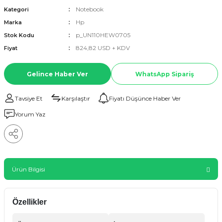
Notebook
Kategori
Hp
Marka
p_UN110HEW0705
Stok Kodu
824,82 USD + KDV
Fiyat
Gelince Haber Ver
WhatsApp Sipariş
Tavsiye Et
Karşılaştır
Fiyatı Düşünce Haber Ver
Yorum Yaz
Ürün Bilgisi
Özellikler