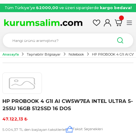
Tüm Türkiye’ye
₺2000,00
ve üzeri siparişlerde
kargo bedava!
Anasayfa
Taşınabilir Bilgisayar
Notebook
HP PROBOOK 4 G1I AI CW5
HP PROBOOK 4 G1I AI CW5W7EA INTEL ULTRA 5-
255U 16GB 512SSD 16 DOS
47.122,13 ₺
Taksit Seçenekleri
5.004,37 TL den başlayan taksitlerle!