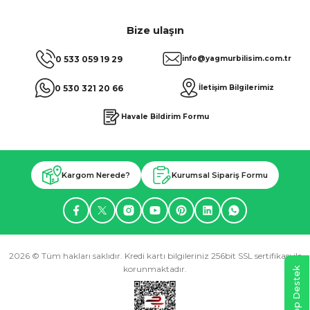
Bize ulaşın
0 533 059 19 29
info@yagmurbilisim.com.tr
0 530 321 20 66
İletişim Bilgilerimiz
Havale Bildirim Formu
Kargom Nerede?
Kurumsal Sipariş Formu
2026 © Tüm hakları saklıdır. Kredi kartı bilgileriniz 256bit SSL sertifikası ile
korunmaktadır.
WhatsApp Destek