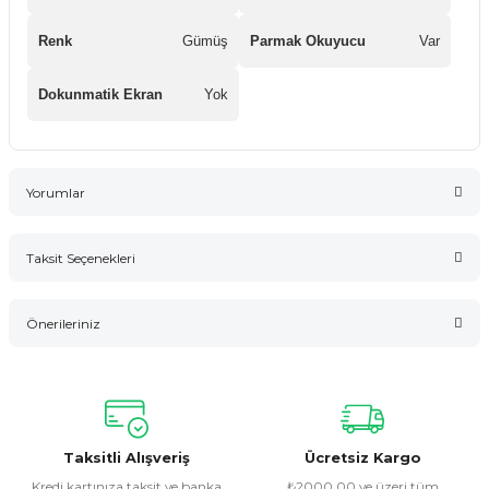
Renk
Gümüş
Parmak Okuyucu
Var
Dokunmatik Ekran
Yok
Yorumlar
Taksit Seçenekleri
Bu ürüne ilk yorumu siz yapın!
Önerileriniz
Yorum Yaz
Bu ürünün fiyat bilgisi, resim, ürün açıklamalarında ve diğer
konularda yetersiz gördüğünüz noktaları öneri formunu
kullanarak tarafımıza iletebilirsiniz.
Görüş ve önerileriniz için teşekkür ederiz.
Taksitli Alışveriş
Ücretsiz Kargo
Kredi kartınıza taksit ve banka
₺2000,00 ve üzeri tüm