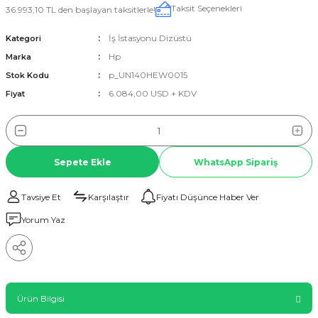
Taksit Seçenekleri
36.993,10 TL den başlayan taksitlerle!
İş İstasyonu Dizüstü
Kategori
Hp
Marka
p_UN140HEW0015
Stok Kodu
6.084,00 USD + KDV
Fiyat
Sepete Ekle
WhatsApp Sipariş
Tavsiye Et
Karşılaştır
Fiyatı Düşünce Haber Ver
Yorum Yaz
Ürün Bilgisi