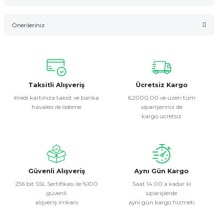
Bu ürüne ilk yorumu siz yapın!
Önerileriniz
Yorum Yaz
Bu ürünün fiyat bilgisi, resim, ürün açıklamalarında ve diğer
konularda yetersiz gördüğünüz noktaları öneri formunu
kullanarak tarafımıza iletebilirsiniz.
Görüş ve önerileriniz için teşekkür ederiz.
Taksitli Alışveriş
Ücretsiz Kargo
Kredi kartınıza taksit ve banka
₺2000,00 ve üzeri tüm
havalesi ile ödeme
siparişeriniz de
Ürün resmi kalitesiz, bozuk veya görüntülenemiyor.
kargo ücretsiz
Ürün açıklamasında eksik bilgiler bulunuyor.
Ürün bilgilerinde hatalar bulunuyor.
Ürün fiyatı diğer sitelerden daha pahalı.
Bu ürüne benzer farklı alternatifler olmalı.
Güvenli Alışveriş
Aynı Gün Kargo
256 bit SSL Sertifikası ile %100
Saat 14:00’a kadar ki
güvenli
siparişlerde
alışveriş imkanı
aynı gün kargo hizmeti