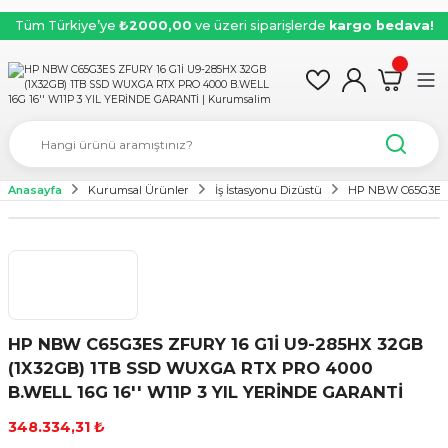
Tüm Türkiye’ye
₺2000,00
ve üzeri siparişlerde
kargo bedava!
Anasayfa
Kurumsal Ürünler
İş İstasyonu Dizüstü
HP NBW C65G3ES Z
HP NBW C65G3ES ZFURY 16 G1İ U9-285HX 32GB
(1X32GB) 1TB SSD WUXGA RTX PRO 4000
B.WELL 16G 16'' W11P 3 YIL YERİNDE GARANTİ
348.334,31 ₺