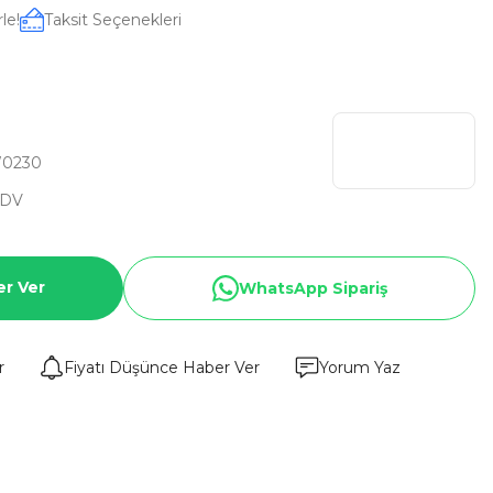
le!
Taksit Seçenekleri
W0230
KDV
er Ver
WhatsApp Sipariş
r
Fiyatı Düşünce Haber Ver
Yorum Yaz