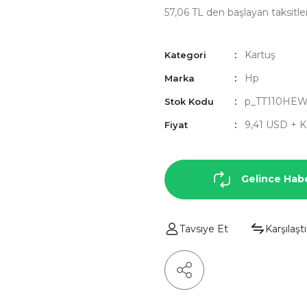
57,06 TL den başlayan taksitler
Kartuş
Kategori
Hp
Marka
p_TT110HE
Stok Kodu
9,41 USD + 
Fiyat
Gelince Hab
Tavsiye Et
Karşılaştı