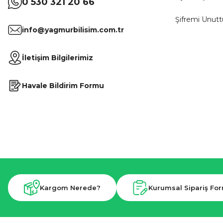
0 530 321 20 66
Şifremi Unut
info@yagmurbilisim.com.tr
İletişim Bilgilerimiz
Havale Bildirim Formu
Kargom Nerede?
Kurumsal Sipariş Fo