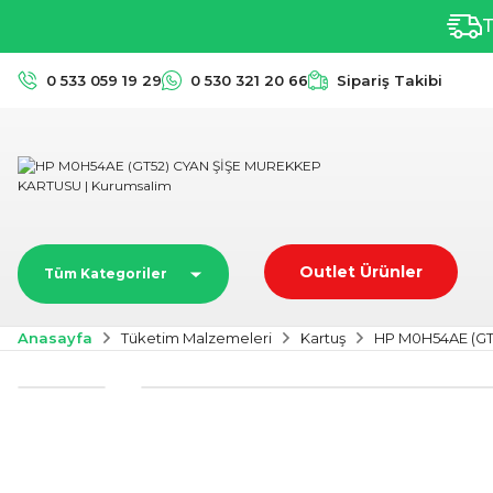
T
0 533 059 19 29
0 530 321 20 66
Sipariş Takibi
Outlet Ürünler
Tüm Kategoriler
Anasayfa
Tüketim Malzemeleri
Kartuş
HP M0H54AE (G