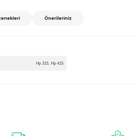
çenekleri
Önerileriniz
Hp 315, Hp 415
nularda yetersiz gördüğünüz noktaları öneri formunu kullanarak tarafımız
Bu ürüne ilk yorumu siz yapın!
Yorum Yaz