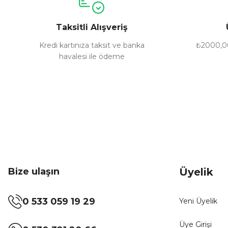
Ürün bilgilerinde hatalar bulunuyor.
Taksitli Alışveriş
Ürün fiyatı diğer sitelerden daha pahalı.
Bu ürüne benzer farklı alternatifler olmalı.
Kredi kartınıza taksit ve banka
₺2000,00
havalesi ile ödeme
Bize ulaşın
Üyelik
0 533 059 19 29
Yeni Üyelik
Üye Girişi