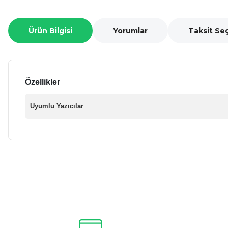
Ürün Bilgisi
Yorumlar
Taksit Se
Özellikler
Uyumlu Yazıcılar
Bu ürünün fiyat bilgisi, resim, ürün açıklamalarında ve diğer ko
Görüş ve önerileriniz için teşekkür ederiz.
Ürün resmi kalitesiz, bozuk veya görüntülenemiyor.
Ürün açıklamasında eksik bilgiler bulunuyor.