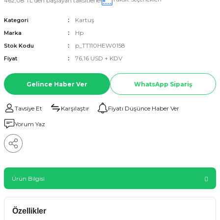
462,08 TL den başlayan taksitlerle!
Kartuş
Kategori
Hp
Marka
p_TT110HEW0158
Stok Kodu
76,16 USD + KDV
Fiyat
Gelince Haber Ver
WhatsApp Sipariş
Tavsiye Et
Karşılaştır
Fiyatı Düşünce Haber Ver
Yorum Yaz
Ürün Bilgisi
Özellikler