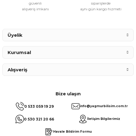
güvenli
siparişlerde
alışveriş imkanı
aynı gün kargo hizmeti
Gönder
Üyelik
Kurumsal
Alışveriş
Bize ulaşın
0 533 059 19 29
info@yagmurbilisim.com.tr
0 530 321 20 66
İletişim Bilgilerimiz
Havale Bildirim Formu