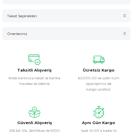
Taksit Seçenekleri
Bu ürüne ilk yorumu siz yapın!
Önerileriniz
Yorum Yaz
Bu ürünün fiyat bilgisi, resim, ürün açıklamalarında ve diğer
konularda yetersiz gördüğünüz noktaları öneri formunu
kullanarak tarafımıza iletebilirsiniz.
Görüş ve önerileriniz için teşekkür ederiz.
Taksitli Alışveriş
Ücretsiz Kargo
Kredi kartınıza taksit ve banka
₺2000,00 ve üzeri tüm
havalesi ile ödeme
siparişeriniz de
Ürün resmi kalitesiz, bozuk veya görüntülenemiyor.
kargo ücretsiz
Ürün açıklamasında eksik bilgiler bulunuyor.
Ürün bilgilerinde hatalar bulunuyor.
Ürün fiyatı diğer sitelerden daha pahalı.
Bu ürüne benzer farklı alternatifler olmalı.
Güvenli Alışveriş
Aynı Gün Kargo
256 bit SSL Sertifikası ile %100
Saat 14:00’a kadar ki