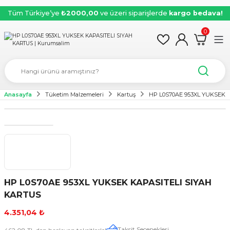
Tüm Türkiye’ye
₺2000,00
ve üzeri siparişlerde
kargo bedava!
0
Anasayfa
Tüketim Malzemeleri
Kartuş
HP L0S70AE 953XL YUKSEK 
HP L0S70AE 953XL YUKSEK KAPASITELI SIYAH
KARTUS
4.351,04 ₺
Taksit Seçenekleri