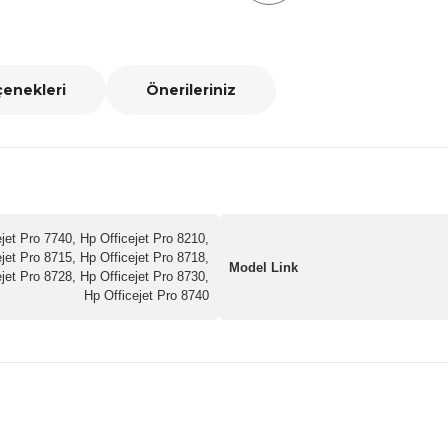
çenekleri
Önerileriniz
ejet Pro 7740, Hp Officejet Pro 8210,
ejet Pro 8715, Hp Officejet Pro 8718,
Model Link
ejet Pro 8728, Hp Officejet Pro 8730,
Hp Officejet Pro 8740
nularda yetersiz gördüğünüz noktaları öneri formunu kullanarak tarafımız