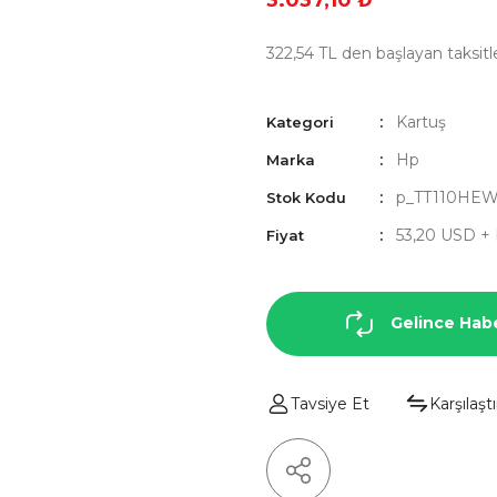
3.037,10 ₺
322,54 TL den başlayan taksitle
Kartuş
Kategori
Hp
Marka
p_TT110HEW
Stok Kodu
53,20 USD +
Fiyat
Gelince Hab
Tavsiye Et
Karşılaştı