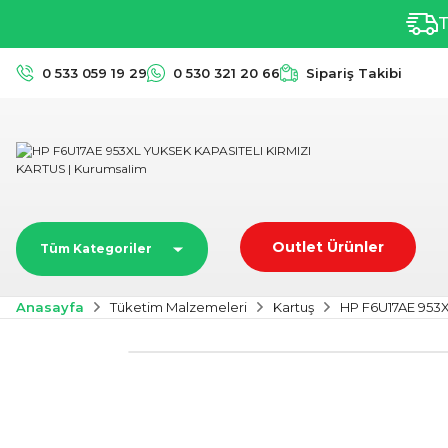
T
0 533 059 19 29
0 530 321 20 66
Sipariş Takibi
Outlet Ürünler
Tüm Kategoriler
Anasayfa
Tüketim Malzemeleri
Kartuş
HP F6U17AE 953