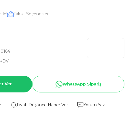
rle!
Taksit Seçenekleri
0164
 KDV
er Ver
WhatsApp Sipariş
r
Fiyatı Düşünce Haber Ver
Yorum Yaz