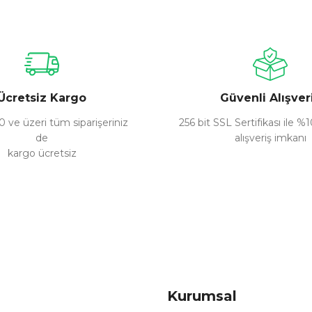
Bu ürüne ilk yorumu siz yapın!
Yorum Yaz
Ücretsiz Kargo
Güvenli Alışver
 ve üzeri tüm siparişeriniz
256 bit SSL Sertifikası ile %
de
alışveriş imkanı
kargo ücretsiz
Gönder
Kurumsal