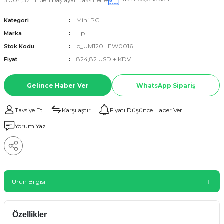
5.004,37 TL den başlayan taksitlerle!
Mini PC
Kategori
Hp
Marka
p_UM120HEW0016
Stok Kodu
824,82 USD + KDV
Fiyat
Gelince Haber Ver
WhatsApp Sipariş
Tavsiye Et
Karşılaştır
Fiyatı Düşünce Haber Ver
Yorum Yaz
Ürün Bilgisi
Özellikler