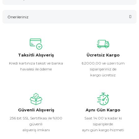
Bu ürüne ilk yorumu siz yapın!
Önerileriniz
Yorum Yaz
Bu ürünün fiyat bilgisi, resim, ürün açıklamalarında ve diğer
konularda yetersiz gördüğünüz noktaları öneri formunu
kullanarak tarafımıza iletebilirsiniz.
Görüş ve önerileriniz için teşekkür ederiz.
Taksitli Alışveriş
Ücretsiz Kargo
Kredi kartınıza taksit ve banka
₺2000,00 ve üzeri tüm
havalesi ile ödeme
siparişeriniz de
Ürün resmi kalitesiz, bozuk veya görüntülenemiyor.
kargo ücretsiz
Ürün açıklamasında eksik bilgiler bulunuyor.
Ürün bilgilerinde hatalar bulunuyor.
Ürün fiyatı diğer sitelerden daha pahalı.
Bu ürüne benzer farklı alternatifler olmalı.
Güvenli Alışveriş
Aynı Gün Kargo
256 bit SSL Sertifikası ile %100
Saat 14:00’a kadar ki
güvenli
siparişlerde
alışveriş imkanı
aynı gün kargo hizmeti