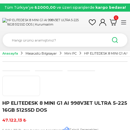
Tüm Türkiye’ye
₺2000,00
ve üzeri siparişlerde
kargo bedava!
0
Anasayfa
Masaüstü Bilgisayar
Mini PC
HP ELITEDESK 8 MINI G1 AI 
HP ELITEDESK 8 MINI G1 AI 998V3ET ULTRA 5-225
16GB 512SSD DOS
47.122,13 ₺
Taksit Seçenekleri