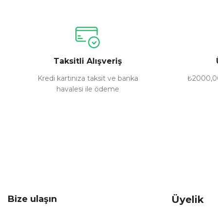
Ürün resmi kalitesiz, bozuk veya görüntülenemiyor.
Ürün açıklamasında eksik bilgiler bulunuyor.
Ürün bilgilerinde hatalar bulunuyor.
Taksitli Alışveriş
Ürün fiyatı diğer sitelerden daha pahalı.
Bu ürüne benzer farklı alternatifler olmalı.
Kredi kartınıza taksit ve banka
₺2000,00
havalesi ile ödeme
Bize ulaşın
Üyelik