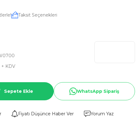
lerle!
Taksit Seçenekleri
W0700
D + KDV
Sepete Ekle
WhatsApp Sipariş
r
Fiyatı Düşünce Haber Ver
Yorum Yaz