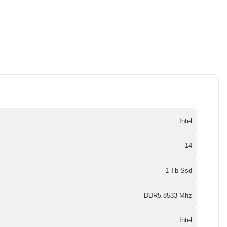
Intel
14
1 Tb Ssd
DDR5 8533 Mhz
Intel