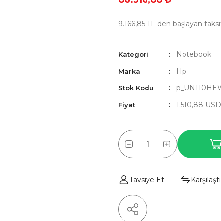
86.316,88 ₺
9.166,85 TL den başlayan taksit
Notebook
Kategori
Hp
Marka
p_UN110HE
Stok Kodu
1.510,88 US
Fiyat
Tavsiye Et
Karşılaştı