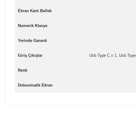
Ekran Kartı Bellek
Numerik Klavye
Yerinde Garanti
Giriş Çıkışlar
Usb Type C x 1, Usb Type 
Renk
Dokunmatik Ekran
Bu ürünün fiyat bilgisi, resim, ürün açıklamalarında ve diğer ko
Görüş ve önerileriniz için teşekkür ederiz.