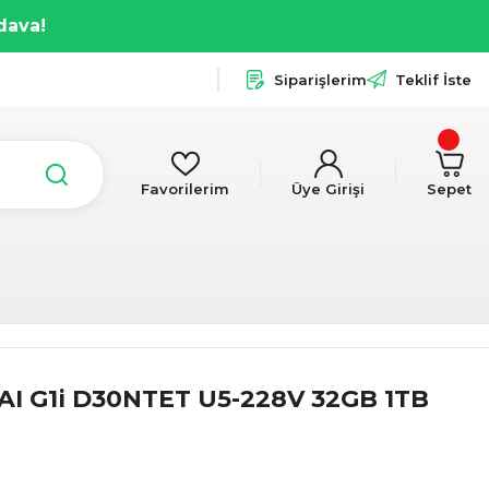
dava!
Siparişlerim
Teklif İste
Favorilerim
Üye Girişi
Sepet
AI G1i D30NTET U5-228V 32GB 1TB