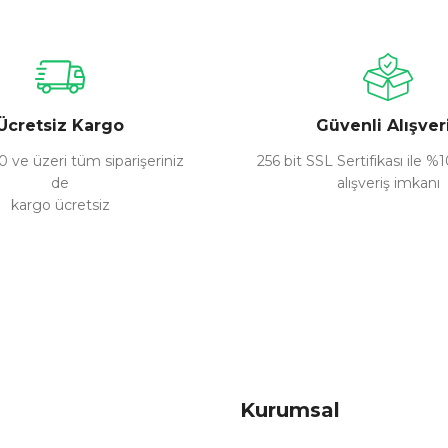
Bu ürüne ilk yorumu siz yapın!
Yorum Yaz
Ücretsiz Kargo
Güvenli Alışver
 ve üzeri tüm siparişeriniz
256 bit SSL Sertifikası ile %
de
alışveriş imkanı
kargo ücretsiz
Gönder
Kurumsal