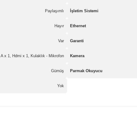
Paylaşımlı
İşletim Sistemi
Hayır
Ethernet
Var
Garanti
A x 1, Hdmi x 1, Kulaklık - Mikrofon
Kamera
Gümüş
Parmak Okuyucu
Yok
nularda yetersiz gördüğünüz noktaları öneri formunu kullanarak tarafımız