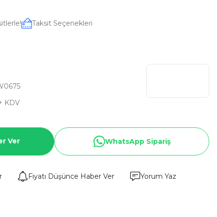
tlerle!
Taksit Seçenekleri
W0675
+ KDV
er Ver
WhatsApp Sipariş
r
Fiyatı Düşünce Haber Ver
Yorum Yaz