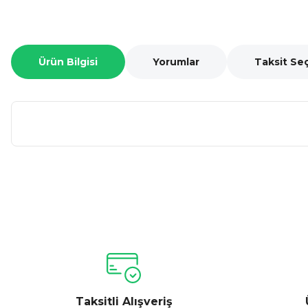
Ürün Bilgisi
Yorumlar
Taksit Se
Bu ürünün fiyat bilgisi, resim, ürün açıklamalarında ve diğer ko
Görüş ve önerileriniz için teşekkür ederiz.
Ürün resmi kalitesiz, bozuk veya görüntülenemiyor.
Ürün açıklamasında eksik bilgiler bulunuyor.
Ürün bilgilerinde hatalar bulunuyor.
Taksitli Alışveriş
Ürün fiyatı diğer sitelerden daha pahalı.