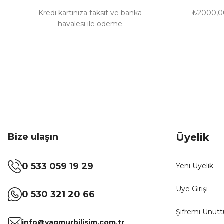
Bu ürüne benzer farklı alternatifler olmalı.
Kredi kartınıza taksit ve banka
₺2000,00
havalesi ile ödeme
Bize ulaşın
Üyelik
0 533 059 19 29
Yeni Üyelik
Üye Girişi
0 530 321 20 66
Şifremi Unut
info@yagmurbilisim.com.tr