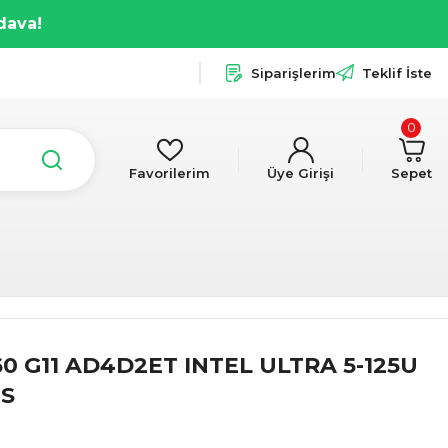
dava!
Siparişlerim
Teklif İste
0
Favorilerim
Üye Girişi
Sepet
0 G11 AD4D2ET INTEL ULTRA 5-125U
OS