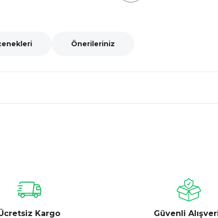
çenekleri
Önerileriniz
nularda yetersiz gördüğünüz noktaları öneri formunu kullanarak tarafımız
Bu ürüne ilk yorumu siz yapın!
Yorum Yaz
Ücretsiz Kargo
Güvenli Alışver