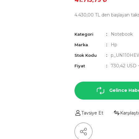
41.713,79 ₺
4.430,00 TL den başlayan taksi
Notebook
Kategori
Hp
Marka
p_UN110HE
Stok Kodu
730,42 USD 
Fiyat
Gelince Hab
Tavsiye Et
Karşılaştı