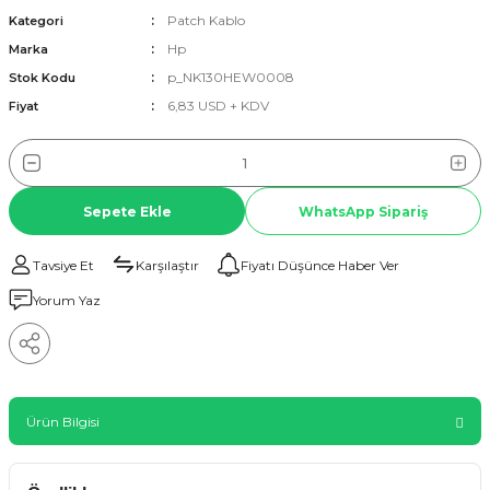
Patch Kablo
Kategori
Hp
Marka
p_NK130HEW0008
Stok Kodu
6,83 USD + KDV
Fiyat
Sepete Ekle
WhatsApp Sipariş
Tavsiye Et
Karşılaştır
Fiyatı Düşünce Haber Ver
Yorum Yaz
Ürün Bilgisi