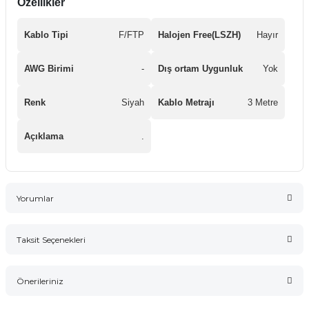
Özellikler
Kablo Tipi
F/FTP
Halojen Free(LSZH)
Hayır
AWG Birimi
-
Dış ortam Uygunluk
Yok
Renk
Siyah
Kablo Metrajı
3 Metre
Açıklama
.
Yorumlar
Taksit Seçenekleri
Bu ürüne ilk yorumu siz yapın!
Önerileriniz
Yorum Yaz