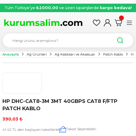
Tüm Türkiye’ye
₺2000,00
ve üzeri siparişlerde
kargo bedava!
Anasayfa
Ağ Ürünleri
Ağ Kabloları ve Aksesuar
Patch Kablo
HP
HP DHC-CAT8-3M 3MT 40GBPS CAT8 F/FTP
PATCH KABLO
390,03 ₺
Taksit Seçenekleri
41,42 TL den başlayan taksitlerle!