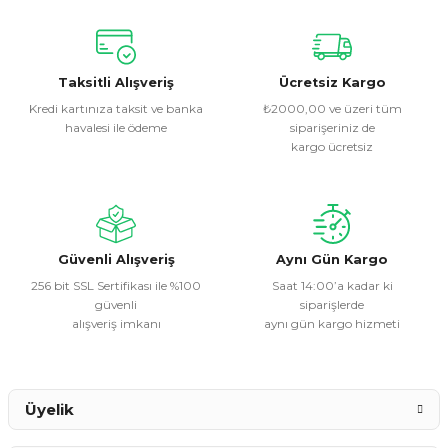
Bu ürünün fiyat bilgisi, resim, ürün açıklamalarında ve diğer
konularda yetersiz gördüğünüz noktaları öneri formunu
kullanarak tarafımıza iletebilirsiniz.
Görüş ve önerileriniz için teşekkür ederiz.
Taksitli Alışveriş
Ücretsiz Kargo
Kredi kartınıza taksit ve banka
₺2000,00 ve üzeri tüm
havalesi ile ödeme
siparişeriniz de
Ürün resmi kalitesiz, bozuk veya görüntülenemiyor.
kargo ücretsiz
Ürün açıklamasında eksik bilgiler bulunuyor.
Ürün bilgilerinde hatalar bulunuyor.
Ürün fiyatı diğer sitelerden daha pahalı.
Bu ürüne benzer farklı alternatifler olmalı.
Güvenli Alışveriş
Aynı Gün Kargo
256 bit SSL Sertifikası ile %100
Saat 14:00’a kadar ki
güvenli
siparişlerde
alışveriş imkanı
aynı gün kargo hizmeti
Gönder
Üyelik