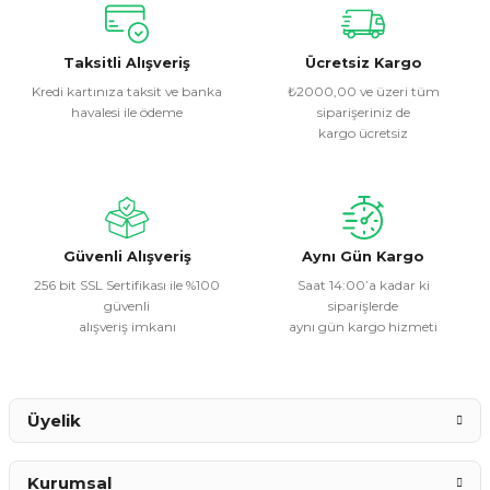
konularda yetersiz gördüğünüz noktaları öneri formunu
kullanarak tarafımıza iletebilirsiniz.
Görüş ve önerileriniz için teşekkür ederiz.
Taksitli Alışveriş
Ücretsiz Kargo
Kredi kartınıza taksit ve banka
₺2000,00 ve üzeri tüm
havalesi ile ödeme
siparişeriniz de
Ürün resmi kalitesiz, bozuk veya görüntülenemiyor.
kargo ücretsiz
Ürün açıklamasında eksik bilgiler bulunuyor.
Ürün bilgilerinde hatalar bulunuyor.
Ürün fiyatı diğer sitelerden daha pahalı.
Bu ürüne benzer farklı alternatifler olmalı.
Güvenli Alışveriş
Aynı Gün Kargo
256 bit SSL Sertifikası ile %100
Saat 14:00’a kadar ki
güvenli
siparişlerde
alışveriş imkanı
aynı gün kargo hizmeti
Gönder
Üyelik
Kurumsal