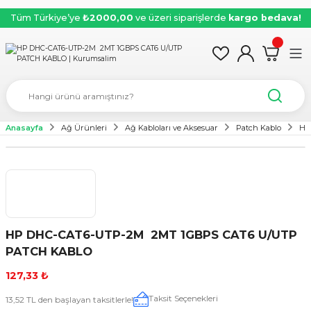
Tüm Türkiye’ye
₺2000,00
ve üzeri siparişlerde
kargo bedava!
Anasayfa
Ağ Ürünleri
Ağ Kabloları ve Aksesuar
Patch Kablo
HP
HP DHC-CAT6-UTP-2M 2MT 1GBPS CAT6 U/UTP
PATCH KABLO
127,33 ₺
Taksit Seçenekleri
13,52 TL den başlayan taksitlerle!