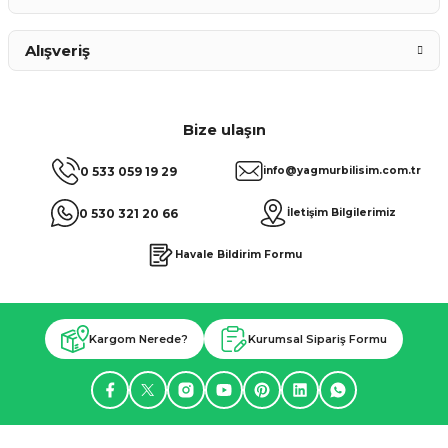
Alışveriş
Bize ulaşın
0 533 059 19 29
info@yagmurbilisim.com.tr
0 530 321 20 66
İletişim Bilgilerimiz
Havale Bildirim Formu
Kargom Nerede?
Kurumsal Sipariş Formu