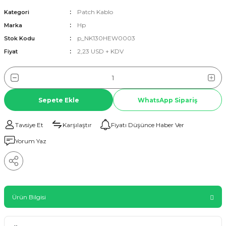
Patch Kablo
Kategori
Hp
Marka
p_NK130HEW0003
Stok Kodu
2,23 USD + KDV
Fiyat
Sepete Ekle
WhatsApp Sipariş
Tavsiye Et
Karşılaştır
Fiyatı Düşünce Haber Ver
Yorum Yaz
Ürün Bilgisi