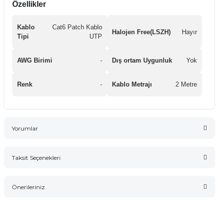
Özellikler
Kablo
Cat6 Patch Kablo
Halojen Free(LSZH)
Hayır
Tipi
UTP
AWG Birimi
-
Dış ortam Uygunluk
Yok
Renk
-
Kablo Metrajı
2 Metre
Yorumlar
Taksit Seçenekleri
Bu ürüne ilk yorumu siz yapın!
Önerileriniz
Yorum Yaz
Bu ürünün fiyat bilgisi, resim, ürün açıklamalarında ve diğer