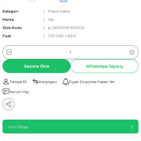
Patch Kablo
Kategori
Hp
Marka
p_NK130HEW0002
Stok Kodu
1,93 USD + KDV
Fiyat
Sepete Ekle
WhatsApp Sipariş
Tavsiye Et
Karşılaştır
Fiyatı Düşünce Haber Ver
Yorum Yaz
Ürün Bilgisi