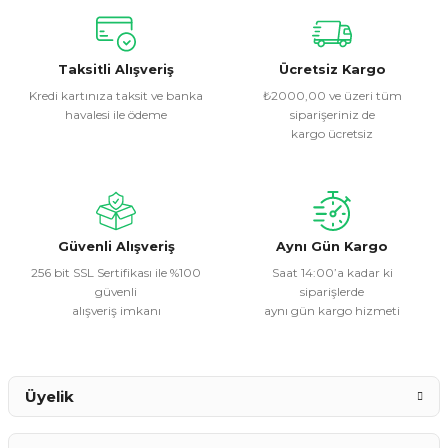
Bu ürünün fiyat bilgisi, resim, ürün açıklamalarında ve diğer
konularda yetersiz gördüğünüz noktaları öneri formunu
kullanarak tarafımıza iletebilirsiniz.
Görüş ve önerileriniz için teşekkür ederiz.
Taksitli Alışveriş
Ücretsiz Kargo
Kredi kartınıza taksit ve banka
₺2000,00 ve üzeri tüm
havalesi ile ödeme
siparişeriniz de
Ürün resmi kalitesiz, bozuk veya görüntülenemiyor.
kargo ücretsiz
Ürün açıklamasında eksik bilgiler bulunuyor.
Ürün bilgilerinde hatalar bulunuyor.
Ürün fiyatı diğer sitelerden daha pahalı.
Bu ürüne benzer farklı alternatifler olmalı.
Güvenli Alışveriş
Aynı Gün Kargo
256 bit SSL Sertifikası ile %100
Saat 14:00’a kadar ki
güvenli
siparişlerde
alışveriş imkanı
aynı gün kargo hizmeti
Gönder
Üyelik