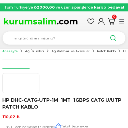
Tüm Türkiye’ye
₺2000,00
ve üzeri siparişlerde
kargo bedava!
0
Anasayfa
Ağ Ürünleri
Ağ Kabloları ve Aksesuar
Patch Kablo
HP
HP DHC-CAT6-UTP-1M 1MT 1GBPS CAT6 U/UTP
PATCH KABLO
110,02 ₺
Taksit Seçenekleri
11,68 TL den başlayan taksitlerle!