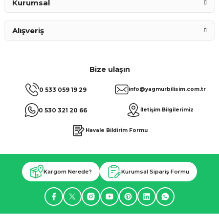
Kurumsal
Alışveriş
Bize ulaşın
0 533 059 19 29
info@yagmurbilisim.com.tr
0 530 321 20 66
İletişim Bilgilerimiz
Havale Bildirim Formu
Kargom Nerede?
Kurumsal Sipariş Formu