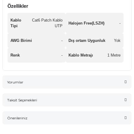
Özellikler
Kablo
Cat6 Patch Kablo
Halojen Free(LSZH)
-
Tipi
UTP
AWG Birimi
-
Dış ortam Uygunluk
Yok
Renk
-
Kablo Metrajı
1 Metre
Yorumlar
Taksit Seçenekleri
Bu ürüne ilk yorumu siz yapın!
Önerileriniz
Yorum Yaz