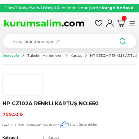
Tüm Türkiye’ye
₺2000,00
ve üzeri siparişlerde
kargo bedava!
Anasayfa
Tüketim Malzemeleri
Kartuş
HP CZ102A RENKLI KARTUŞ 
HP CZ102A RENKLI KARTUŞ NO:650
799,53 ₺
Taksit Seçenekleri
84,91 TL den başlayan taksitlerle!
Kartuş
Kategori