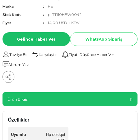
Hp
Marka
p_TT110HEW0042
Stok Kodu
14,00 USD + KDV
Fiyat
Gelince Haber Ver
WhatsApp Sipariş
Tavsiye Et
Karşılaştır
Fiyatı Düşünce Haber Ver
Yorum Yaz
Ürün Bilgisi
Özellikler
Uyumlu
Hp deskjet