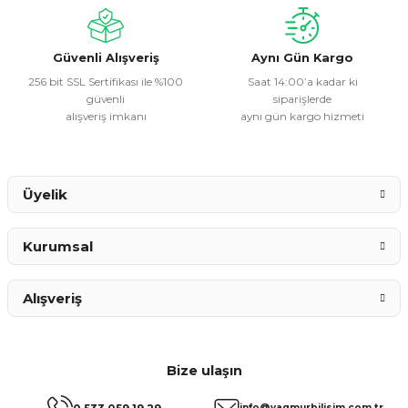
Ürün fiyatı diğer sitelerden daha pahalı.
Bu ürüne benzer farklı alternatifler olmalı.
Güvenli Alışveriş
Aynı Gün Kargo
256 bit SSL Sertifikası ile %100
Saat 14:00’a kadar ki
güvenli
siparişlerde
alışveriş imkanı
aynı gün kargo hizmeti
Gönder
Üyelik
Kurumsal
Alışveriş
Bize ulaşın
info@yagmurbilisim.com.tr