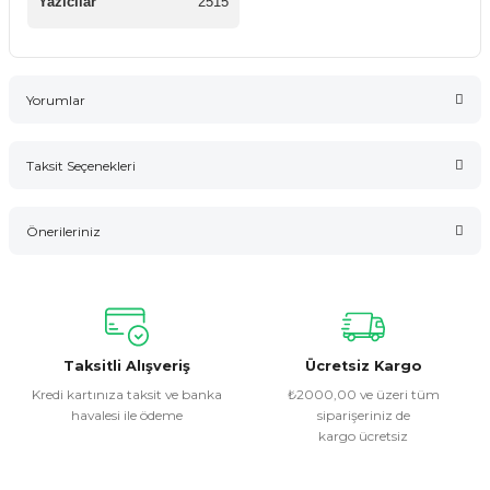
Yazıcılar
2515
Yorumlar
Taksit Seçenekleri
Bu ürüne ilk yorumu siz yapın!
Önerileriniz
Yorum Yaz
Bu ürünün fiyat bilgisi, resim, ürün açıklamalarında ve diğer
konularda yetersiz gördüğünüz noktaları öneri formunu
kullanarak tarafımıza iletebilirsiniz.
Görüş ve önerileriniz için teşekkür ederiz.
Taksitli Alışveriş
Ücretsiz Kargo
Kredi kartınıza taksit ve banka
₺2000,00 ve üzeri tüm
havalesi ile ödeme
siparişeriniz de
Ürün resmi kalitesiz, bozuk veya görüntülenemiyor.
kargo ücretsiz
Ürün açıklamasında eksik bilgiler bulunuyor.
Ürün bilgilerinde hatalar bulunuyor.