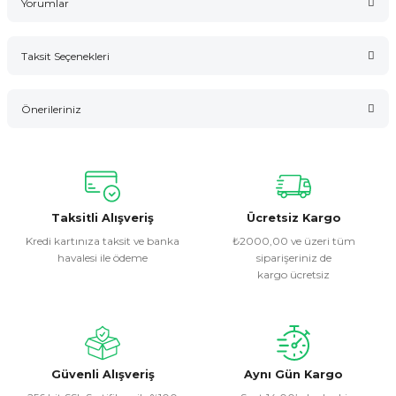
Yorumlar
Taksit Seçenekleri
Bu ürüne ilk yorumu siz yapın!
Önerileriniz
Yorum Yaz
Bu ürünün fiyat bilgisi, resim, ürün açıklamalarında ve diğer
konularda yetersiz gördüğünüz noktaları öneri formunu
kullanarak tarafımıza iletebilirsiniz.
Görüş ve önerileriniz için teşekkür ederiz.
Taksitli Alışveriş
Ücretsiz Kargo
Kredi kartınıza taksit ve banka
₺2000,00 ve üzeri tüm
havalesi ile ödeme
siparişeriniz de
Ürün resmi kalitesiz, bozuk veya görüntülenemiyor.
kargo ücretsiz
Ürün açıklamasında eksik bilgiler bulunuyor.
Ürün bilgilerinde hatalar bulunuyor.
Ürün fiyatı diğer sitelerden daha pahalı.
Bu ürüne benzer farklı alternatifler olmalı.
Güvenli Alışveriş
Aynı Gün Kargo