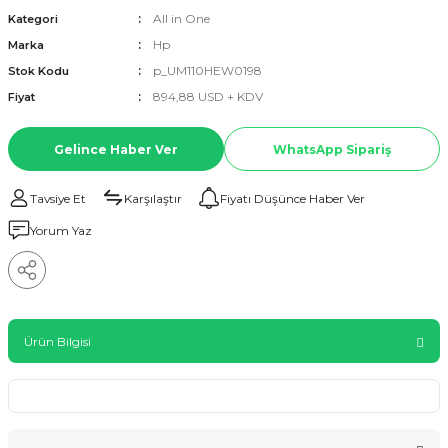
All in One
Kategori
Hp
Marka
p_UM110HEW0198
Stok Kodu
894,88 USD + KDV
Fiyat
Gelince Haber Ver
WhatsApp Sipariş
Tavsiye Et
Karşılaştır
Fiyatı Düşünce Haber Ver
Yorum Yaz
Ürün Bilgisi