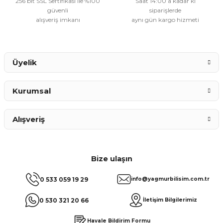
256 bit SSL Sertifikası ile %100
Saat 14:00’a kadar ki
güvenli
siparişlerde
alışveriş imkanı
aynı gün kargo hizmeti
Gönder
Üyelik
Kurumsal
Alışveriş
Bize ulaşın
0 533 059 19 29
info@yagmurbilisim.com.tr
0 530 321 20 66
İletişim Bilgilerimiz
Havale Bildirim Formu