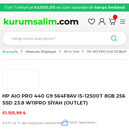
Tüm Türkiye’ye
₺2000,00
ve üzeri siparişlerde
kargo bedava!
Anasayfa
Masaüstü Bilgisayar
All in One
HP AIO PRO 440 G9 564F8A
HP AIO PRO 440 G9 564F8AV I5-12500T 8GB 256
SSD 23.8 W11PRO SİYAH (OUTLET)
51.105,99 ₺
Taksit Seçenekleri
5.427,46 TL den başlayan taksitlerle!